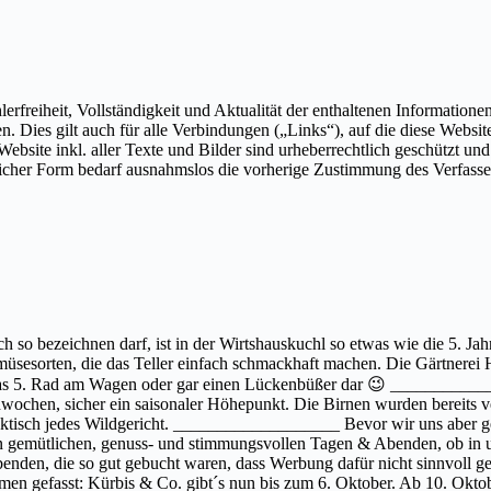
rfreiheit, Vollständigkeit und Aktualität der enthaltenen Informationen
n. Dies gilt auch für alle Verbindungen („Links“), auf die diese Website 
r Website inkl. aller Texte und Bilder sind urheberrechtlich geschützt 
glicher Form bedarf ausnahmslos die vorherige Zustimmung des Verfasse
 so bezeichnen darf, ist in der Wirtshauskuchl so etwas wie die 5. Ja
üsesorten, die das Teller einfach schmackhaft machen. Die Gärtnerei H
wie das 5. Rad am Wagen oder gar einen Lückenbüßer dar 😉 ___________
ochen, sicher ein saisonaler Höhepunkt. Die Birnen wurden bereits ver
 praktisch jedes Wildgericht. ___________________ Bevor wir uns aber 
n gemütlichen, genuss- und stimmungsvollen Tagen & Abenden, ob in u
benden, die so gut gebucht waren, dass Werbung dafür nicht sinnvoll 
efasst: Kürbis & Co. gibt´s nun bis zum 6. Oktober. Ab 10. Oktober