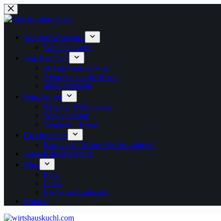
Zum
Inhalt
springen
Wir sind Wirtshaus!
Wohlfühlplätze
vom Kochtopf
Mittagsmenü KW 32
Aktuelles aus der Kuchl
unser Mostbratl
Kursthemen
Herzlich Willkommen
Wirkungsstätte
Gruppen – Event
Geschenkidee
Kochbuch “Meine Wirtshausküche”
Auszeit im Mostviertel
Über
Blog
Links
Bleibe am Laufenden
Kontakt