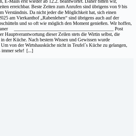
 E-Mails erst wieder ab 12.2. beantwortet. Daher bitten wir,
iten erreichbar. Beste Zeiten zum Anrufen sind übrigens von 9 bis
 Verständnis. Da nicht jeder die Möglichkeit hat, sich einen
 2025 am Vierkanthof „Rabenlehen“ sind übrigens auch auf der
abschütteln und so oft wie möglich den Moment genießen. Wir hoffen,
Maderthaner _________________________________________ Post
 Hauptverantwortung dieser Zeilen stets die Wirtin selbst, die
und in der Küche. Nach bestem Wissen und Gewissen wurde
. Um von der Wirtshausküche nicht in Teufel´s Küche zu gelangen,
s immer sehr!
[...]