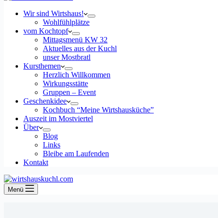
Wir sind Wirtshaus!
Wohlfühlplätze
vom Kochtopf
Mittagsmenü KW 32
Aktuelles aus der Kuchl
unser Mostbratl
Kursthemen
Herzlich Willkommen
Wirkungsstätte
Gruppen – Event
Geschenkidee
Kochbuch “Meine Wirtshausküche”
Auszeit im Mostviertel
Über
Blog
Links
Bleibe am Laufenden
Kontakt
Menü