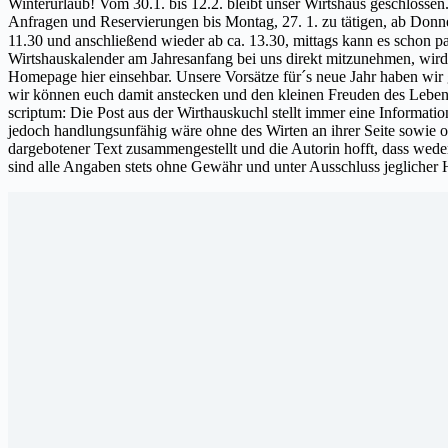
Winterurlaub! Vom 30.1. bis 12.2. bleibt unser Wirtshaus geschlossen
Anfragen und Reservierungen bis Montag, 27. 1. zu tätigen, ab Donne
11.30 und anschließend wieder ab ca. 13.30, mittags kann es schon pa
Wirtshauskalender am Jahresanfang bei uns direkt mitzunehmen, wird
Homepage hier einsehbar. Unsere Vorsätze für´s neue Jahr haben wir 
wir können euch damit anstecken und den kleinen Freuden des Le
scriptum: Die Post aus der Wirthauskuchl stellt immer eine Informati
jedoch handlungsunfähig wäre ohne des Wirten an ihrer Seite sowie 
dargebotener Text zusammengestellt und die Autorin hofft, dass wed
sind alle Angaben stets ohne Gewähr und unter Ausschluss jeglicher Ha