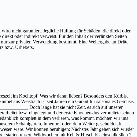
 wird nicht garantiert. Jegliche Haftung für Schäden, die direkt oder
direkt oder indirekt verweist. Für den Inhalt der verlinkten Seiten
und nur zur privaten Verwendung bestimmt. Eine Weitergabe an Dritte,
rs bzw. Urhebers.
hreszeit im Kochtopf. Was wir daran lieben? Besonders den Kürbis,
aimel aus Weistrach ist seit Jahren ein Garant für saisonales Gemüse.
____________ Doch lange hat sie nicht Zeit, es sich auf unserer
arbeitet bzw. eingelegt und der erste Knochen-Jus verbreitete seinen
gedanklich komplett in dem verlieren, was kommt, möchten wir uns
nserem Schanigarten, Innenhof oder, dem Wetter geschuldet, in
gewesen wäre. Wir können beruhigen: Nächstes Jahr gehen sich wieder
 starten unsere Wildwochen mit Reh & Hirsch bis einschließlich 2.