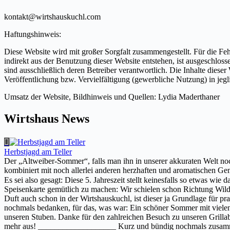
kontakt@wirtshauskuchl.com
Haftungshinweis:
Diese Website wird mit großer Sorgfalt zusammengestellt. Für die Fehle
indirekt aus der Benutzung dieser Website entstehen, ist ausgeschlosse
sind ausschließlich deren Betreiber verantwortlich. Die Inhalte diese
Veröffentlichung bzw. Vervielfältigung (gewerbliche Nutzung) in je
Umsatz der Website, Bildhinweis und Quellen: Lydia Maderthaner
Wirtshaus News
Herbstjagd am Teller
Der „Altweiber-Sommer“, falls man ihn in unserer akkuraten Welt noch
kombiniert mit noch allerlei anderen herzhaften und aromatischen Gem
Es sei also gesagt: Diese 5. Jahreszeit stellt keinesfalls so etwas 
Speisenkarte gemütlich zu machen: Wir schielen schon Richtung Wildw
Duft auch schon in der Wirtshauskuchl, ist dieser ja Grundlage für
nochmals bedanken, für das, was war: Ein schöner Sommer mit viele
unseren Stuben. Danke für den zahlreichen Besuch zu unseren Grilla
mehr aus! ___________________ Kurz und bündig nochmals zusammen g