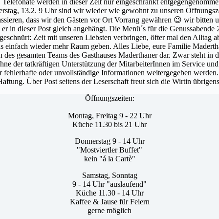
. Telefonate werden in dieser Zeit nur eingeschränkt entgegengenommen,
rstag, 13.2. 9 Uhr sind wir wieder wie gewohnt zu unseren Öffnungsze
ssieren, dass wir den Gästen vor Ort Vorrang gewähren 😉 wir bitten um
 er in dieser Post gleich angehängt. Die Menü´s für die Genussabende
geschnürt: Zeit mit unseren Liebsten verbringen, öfter mal den Alltag 
bens einfach wieder mehr Raum geben. Alles Liebe, eure Familie 
on des gesamten Teams des Gasthauses Maderthaner dar. Zwar steht in der
ohne der tatkräftigen Unterstützung der MitarbeiterInnen im Service 
er fehlerhafte oder unvollständige Informationen weitergegeben werden
ftung. Über Post seitens der Leserschaft freut sich die Wirtin übrigen
Öffnungszeiten:
Montag, Freitag 9 - 22 Uhr
Küche 11.30 bis 21 Uhr
Donnerstag 9 - 14 Uhr
"Mostviertler Buffet"
kein "á la Cartè"
Samstag, Sonntag
9 - 14 Uhr "auslaufend"
Küche 11.30 - 14 Uhr
Kaffee & Jause für Feiern
gerne möglich