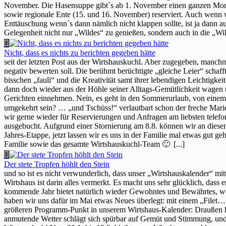
November. Die Hasensuppe gibt´s ab 1. November einen ganzen Monat
sowie regionale Ente (15. und 16. November) reserviert. Auch wenn
Enttäuschung wenn´s dann nämlich nicht klappen sollte, ist ja dann 
Gelegenheit nicht nur „Wildes“ zu genießen, sondern auch in die „
Nicht, dass es nichts zu berichten gegeben hätte
seit der letzten Post aus der Wirtshauskuchl. Aber zugegeben, manchma
negativ bewerten soll. Die berühmt berüchtigte „gleiche Leier“ schaff
bisschen „fauli“ und die Kreativität samt ihrer lebendigen Leichtigk
dann doch wieder aus der Höhle seiner Alltags-Gemütlichkeit wagen 
Gerichten einnehmen. Nein, es geht in den Sommerurlaub, von einem „fa
umgekehrt sein? … „und Tschüss!“ verlautbart schon der freche Marie
wir gerne wieder für Reservierungen und Anfragen am liebsten telefon
ausgebucht. Aufgrund einer Stornierung am 8.8. können wir an diesem 
Jahres-Etappe, jetzt lassen wir es uns in der Familie mal etwas gut
Familie sowie das gesamte Wirtshauskuchl-Team 🙂
[...]
Der stete Tropfen höhlt den Stein
und so ist es nicht verwunderlich, dass unser „Wirtshauskalender“ mit
Wirtshaus ist darin alles vermerkt. Es macht uns sehr glücklich, da
kommende Jahr bietet natürlich wieder Gewohntes und Bewährtes, wo
haben wir uns dafür im Mai etwas Neues überlegt: mit einem „Filet… 
größeren Programm-Punkt in unserem Wirtshaus-Kalender: Draußen hat
anmutende Wetter schlägt sich spürbar auf Gemüt und Stimmung, und 