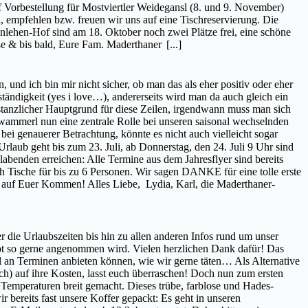
Vorbestellung für Mostviertler Weidegansl (8. und 9. November)
empfehlen bzw. freuen wir uns auf eine Tischreservierung. Die
nlehen-Hof sind am 18. Oktober noch zwei Plätze frei, eine schöne
ße & bis bald, Eure Fam. Maderthaner
[...]
 und ich bin mir nicht sicher, ob man das als eher positiv oder eher
tändigkeit (yes i love…), andererseits wird man da auch gleich ein
nstanzlicher Hauptgrund für diese Zeilen, irgendwann muss man sich
wammerl nun eine zentrale Rolle bei unseren saisonal wechselnden
bei genauerer Betrachtung, könnte es nicht auch vielleicht sogar
laub geht bis zum 23. Juli, ab Donnerstag, den 24. Juli 9 Uhr sind
abenden erreichen: Alle Termine aus dem Jahresflyer sind bereits
ch Tische für bis zu 6 Personen. Wir sagen DANKE für eine tolle erste
ns auf Euer Kommen! Alles Liebe, Lydia, Karl, die Maderthaner-
er die Urlaubszeiten bis hin zu allen anderen Infos rund um unser
ebot so gerne angenommen wird. Vielen herzlichen Dank dafür! Das
 an Terminen anbieten können, wie wir gerne täten… Als Alternative
h) auf ihre Kosten, lasst euch überraschen! Doch nun zum ersten
Temperaturen breit gemacht. Dieses trübe, farblose und Hades-
bereits fast unsere Koffer gepackt: Es geht in unseren