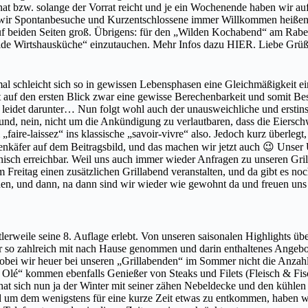
 bzw. solange der Vorrat reicht und je ein Wochenende haben wir auf 
 wir Spontanbesuche und Kurzentschlossene immer Willkommen heißen, 
auf beiden Seiten groß. Übrigens: für den „Wilden Kochabend“ am Rabe
Wilde Wirtshausküche“ einzutauchen. Mehr Infos dazu HIER. Liebe Grü
l schleicht sich so in gewissen Lebensphasen eine Gleichmäßigkeit ein,
t auf den ersten Blick zwar eine gewisse Berechenbarkeit und somit Bes
eit leidet darunter… Nun folgt wohl auch der unausweichliche und ersti
und, nein, nicht um die Ankündigung zu verlautbaren, dass die Eiersch
ire-laissez“ ins klassische „savoir-vivre“ also. Jedoch kurz überlegt, 
nkäfer auf dem Beitragsbild, und das machen wir jetzt auch 😉 Unser Ur
isch erreichbar. Weil uns auch immer wieder Anfragen zu unseren Grill
Freitag einen zusätzlichen Grillabend veranstalten, und da gibt es no
 gehen, und dann, na dann sind wir wieder wie gewohnt da und freuen u
tlerweile seine 8. Auflage erlebt. Von unseren saisonalen Highlights üb
ss er so zahlreich mit nach Hause genommen und darin enthaltenes Ang
bei wir heuer bei unseren „Grillabenden“ im Sommer nicht die Anzahl
Olé“ kommen ebenfalls Genießer von Steaks und Filets (Fleisch & Fisc
 sich nun ja der Winter mit seiner zähen Nebeldecke und den kühlen 
um dem wenigstens für eine kurze Zeit etwas zu entkommen, haben wir 