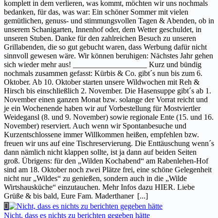
komplett in dem verlieren, was kommt, möchten wir uns nochmals
bedanken, für das, was war: Ein schöner Sommer mit vielen
gemütlichen, genuss- und stimmungsvollen Tagen & Abenden, ob in
unserem Schanigarten, Innenhof oder, dem Wetter geschuldet, in
unseren Stuben. Danke für den zahlreichen Besuch zu unseren
Grillabenden, die so gut gebucht waren, dass Werbung dafür nicht
sinnvoll gewesen wäre. Wir können beruhigen: Nächstes Jahr gehen
sich wieder mehr aus! ___________________ Kurz und bündig
nochmals zusammen gefasst: Kürbis & Co. gibt´s nun bis zum 6.
Oktober. Ab 10. Oktober starten unsere Wildwochen mit Reh &
Hirsch bis einschließlich 2. November. Die Hasensuppe gibt´s ab 1.
November einen ganzen Monat bzw. solange der Vorrat reicht und
je ein Wochenende haben wir auf Vorbestellung für Mostviertler
Weidegansl (8. und 9. November) sowie regionale Ente (15. und 16.
November) reserviert. Auch wenn wir Spontanbesuche und
Kurzentschlossene immer Willkommen heißen, empfehlen bzw.
freuen wir uns auf eine Tischreservierung. Die Enttäuschung wenn´s
dann nämlich nicht klappen sollte, ist ja dann auf beiden Seiten
groß. Übrigens: für den „Wilden Kochabend“ am Rabenlehen-Hof
sind am 18. Oktober noch zwei Plätze frei, eine schöne Gelegenheit
nicht nur „Wildes“ zu genießen, sondern auch in die „Wilde
Wirtshausküche“ einzutauchen. Mehr Infos dazu HIER. Liebe
Grüße & bis bald, Eure Fam. Maderthaner
[...]
Nicht, dass es nichts zu berichten gegeben hätte