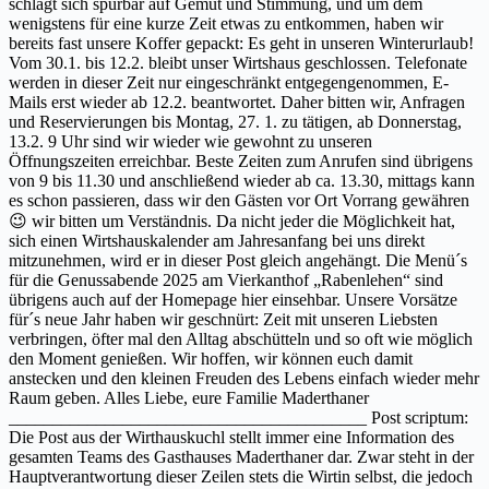
schlägt sich spürbar auf Gemüt und Stimmung, und um dem
wenigstens für eine kurze Zeit etwas zu entkommen, haben wir
bereits fast unsere Koffer gepackt: Es geht in unseren Winterurlaub!
Vom 30.1. bis 12.2. bleibt unser Wirtshaus geschlossen. Telefonate
werden in dieser Zeit nur eingeschränkt entgegengenommen, E-
Mails erst wieder ab 12.2. beantwortet. Daher bitten wir, Anfragen
und Reservierungen bis Montag, 27. 1. zu tätigen, ab Donnerstag,
13.2. 9 Uhr sind wir wieder wie gewohnt zu unseren
Öffnungszeiten erreichbar. Beste Zeiten zum Anrufen sind übrigens
von 9 bis 11.30 und anschließend wieder ab ca. 13.30, mittags kann
es schon passieren, dass wir den Gästen vor Ort Vorrang gewähren
😉 wir bitten um Verständnis. Da nicht jeder die Möglichkeit hat,
sich einen Wirtshauskalender am Jahresanfang bei uns direkt
mitzunehmen, wird er in dieser Post gleich angehängt. Die Menü´s
für die Genussabende 2025 am Vierkanthof „Rabenlehen“ sind
übrigens auch auf der Homepage hier einsehbar. Unsere Vorsätze
für´s neue Jahr haben wir geschnürt: Zeit mit unseren Liebsten
verbringen, öfter mal den Alltag abschütteln und so oft wie möglich
den Moment genießen. Wir hoffen, wir können euch damit
anstecken und den kleinen Freuden des Lebens einfach wieder mehr
Raum geben. Alles Liebe, eure Familie Maderthaner
_________________________________________ Post scriptum:
Die Post aus der Wirthauskuchl stellt immer eine Information des
gesamten Teams des Gasthauses Maderthaner dar. Zwar steht in der
Hauptverantwortung dieser Zeilen stets die Wirtin selbst, die jedoch