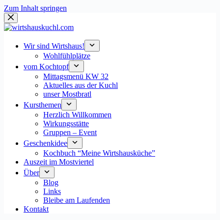
Zum Inhalt springen
Wir sind Wirtshaus!
Wohlfühlplätze
vom Kochtopf
Mittagsmenü KW 32
Aktuelles aus der Kuchl
unser Mostbratl
Kursthemen
Herzlich Willkommen
Wirkungsstätte
Gruppen – Event
Geschenkidee
Kochbuch “Meine Wirtshausküche”
Auszeit im Mostviertel
Über
Blog
Links
Bleibe am Laufenden
Kontakt