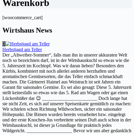
Warenkorb
[woocommerce_cart]
Wirtshaus News
Herbstjagd am Teller
Der „Altweiber-Sommer“, falls man ihn in unserer akkuraten Welt
noch so bezeichnen darf, ist in der Wirtshauskuchl so etwas wie die
5. Jahreszeit im Kochtopf. Was wir daran lieben? Besonders den
Kürbis, kombiniert mit noch allerlei anderen herzhaften und
aromatischen Gemüsesorten, die das Teller einfach schmackhaft
machen. Die Gärtnerei Haimel aus Weistrach ist seit Jahren ein
Garant für saisonales Gemüse. Es sei also gesagt: Diese 5. Jahreszeit
stellt keinesfalls so etwas wie das 5. Rad am Wagen oder gar einen
Lückenbüßer dar 😉 _______________________ Doch lange hat
sie nicht Zeit, es sich auf unserer Speisenkarte gemütlich zu machen:
Wir schielen schon Richtung Wildwochen, sicher ein saisonaler
Höhepunkt. Die Birnen wurden bereits verarbeitet bzw. eingelegt
und der erste Knochen-Jus verbreitete seinen Duft auch schon in der
Wirtshauskuchl, ist dieser ja Grundlage für praktisch jedes
Wildgericht. ___________________ Bevor wir uns aber gedanklich