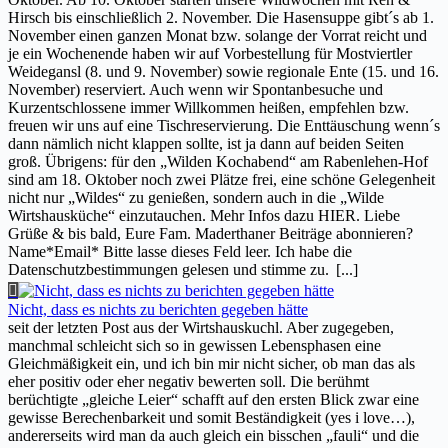
Hirsch bis einschließlich 2. November. Die Hasensuppe gibt´s ab 1.
November einen ganzen Monat bzw. solange der Vorrat reicht und
je ein Wochenende haben wir auf Vorbestellung für Mostviertler
Weidegansl (8. und 9. November) sowie regionale Ente (15. und 16.
November) reserviert. Auch wenn wir Spontanbesuche und
Kurzentschlossene immer Willkommen heißen, empfehlen bzw.
freuen wir uns auf eine Tischreservierung. Die Enttäuschung wenn´s
dann nämlich nicht klappen sollte, ist ja dann auf beiden Seiten
groß. Übrigens: für den „Wilden Kochabend“ am Rabenlehen-Hof
sind am 18. Oktober noch zwei Plätze frei, eine schöne Gelegenheit
nicht nur „Wildes“ zu genießen, sondern auch in die „Wilde
Wirtshausküche“ einzutauchen. Mehr Infos dazu HIER. Liebe
Grüße & bis bald, Eure Fam. Maderthaner Beiträge abonnieren?
Name*Email* Bitte lasse dieses Feld leer. Ich habe die
Datenschutzbestimmungen gelesen und stimme zu.
[...]
Nicht, dass es nichts zu berichten gegeben hätte
seit der letzten Post aus der Wirtshauskuchl. Aber zugegeben,
manchmal schleicht sich so in gewissen Lebensphasen eine
Gleichmäßigkeit ein, und ich bin mir nicht sicher, ob man das als
eher positiv oder eher negativ bewerten soll. Die berühmt
berüchtigte „gleiche Leier“ schafft auf den ersten Blick zwar eine
gewisse Berechenbarkeit und somit Beständigkeit (yes i love…),
andererseits wird man da auch gleich ein bisschen „fauli“ und die