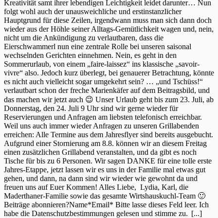
Kreativität samt ihrer lebendigen Leichtigkeit leidet darunter… Nun
folgt wohl auch der unausweichliche und erstinstanzlicher
Hauptgrund für diese Zeilen, irgendwann muss man sich dann doch
wieder aus der Höhle seiner Alltags-Gemütlichkeit wagen und, nein,
nicht um die Ankündigung zu verlautbaren, dass die
Eierschwammerl nun eine zentrale Rolle bei unseren saisonal
wechselnden Gerichten einnehmen. Nein, es geht in den
Sommerurlaub, von einem „faire-laissez“ ins klassische „savoir-
vivre“ also. Jedoch kurz überlegt, bei genauerer Betrachtung, könnte
es nicht auch vielleicht sogar umgekehrt sein? … „und Tschüss!“
verlautbart schon der freche Marienkäfer auf dem Beitragsbild, und
das machen wir jetzt auch 😉 Unser Urlaub geht bis zum 23. Juli, ab
Donnerstag, den 24. Juli 9 Uhr sind wir gerne wieder für
Reservierungen und Anfragen am liebsten telefonisch erreichbar.
Weil uns auch immer wieder Anfragen zu unseren Grillabenden
erreichen: Alle Termine aus dem Jahresflyer sind bereits ausgebucht.
Aufgrund einer Stornierung am 8.8. können wir an diesem Freitag
einen zusätzlichen Grillabend veranstalten, und da gibt es noch
Tische für bis zu 6 Personen. Wir sagen DANKE für eine tolle erste
Jahres-Etappe, jetzt lassen wir es uns in der Familie mal etwas gut
gehen, und dann, na dann sind wir wieder wie gewohnt da und
freuen uns auf Euer Kommen! Alles Liebe, Lydia, Karl, die
Maderthaner-Familie sowie das gesamte Wirtshauskuchl-Team 🙂
Beiträge abonnieren?Name*Email* Bitte lasse dieses Feld leer. Ich
habe die Datenschutzbestimmungen gelesen und stimme zu.
[...]