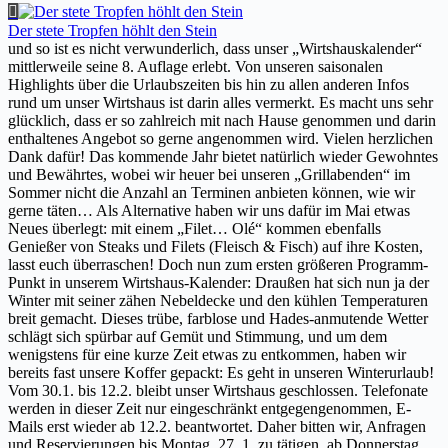
Der stete Tropfen höhlt den Stein
und so ist es nicht verwunderlich, dass unser „Wirtshauskalender“
mittlerweile seine 8. Auflage erlebt. Von unseren saisonalen
Highlights über die Urlaubszeiten bis hin zu allen anderen Infos
rund um unser Wirtshaus ist darin alles vermerkt. Es macht uns sehr
glücklich, dass er so zahlreich mit nach Hause genommen und darin
enthaltenes Angebot so gerne angenommen wird. Vielen herzlichen
Dank dafür! Das kommende Jahr bietet natürlich wieder Gewohntes
und Bewährtes, wobei wir heuer bei unseren „Grillabenden“ im
Sommer nicht die Anzahl an Terminen anbieten können, wie wir
gerne täten… Als Alternative haben wir uns dafür im Mai etwas
Neues überlegt: mit einem „Filet… Olé“ kommen ebenfalls
Genießer von Steaks und Filets (Fleisch & Fisch) auf ihre Kosten,
lasst euch überraschen! Doch nun zum ersten größeren Programm-
Punkt in unserem Wirtshaus-Kalender: Draußen hat sich nun ja der
Winter mit seiner zähen Nebeldecke und den kühlen Temperaturen
breit gemacht. Dieses trübe, farblose und Hades-anmutende Wetter
schlägt sich spürbar auf Gemüt und Stimmung, und um dem
wenigstens für eine kurze Zeit etwas zu entkommen, haben wir
bereits fast unsere Koffer gepackt: Es geht in unseren Winterurlaub!
Vom 30.1. bis 12.2. bleibt unser Wirtshaus geschlossen. Telefonate
werden in dieser Zeit nur eingeschränkt entgegengenommen, E-
Mails erst wieder ab 12.2. beantwortet. Daher bitten wir, Anfragen
und Reservierungen bis Montag, 27. 1. zu tätigen, ab Donnerstag,