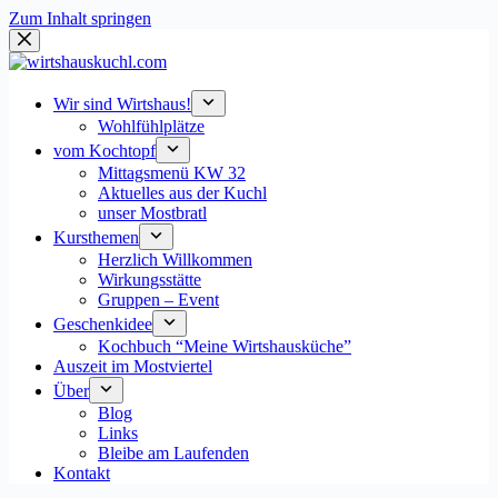
Zum Inhalt springen
Wir sind Wirtshaus!
Wohlfühlplätze
vom Kochtopf
Mittagsmenü KW 32
Aktuelles aus der Kuchl
unser Mostbratl
Kursthemen
Herzlich Willkommen
Wirkungsstätte
Gruppen – Event
Geschenkidee
Kochbuch “Meine Wirtshausküche”
Auszeit im Mostviertel
Über
Blog
Links
Bleibe am Laufenden
Kontakt