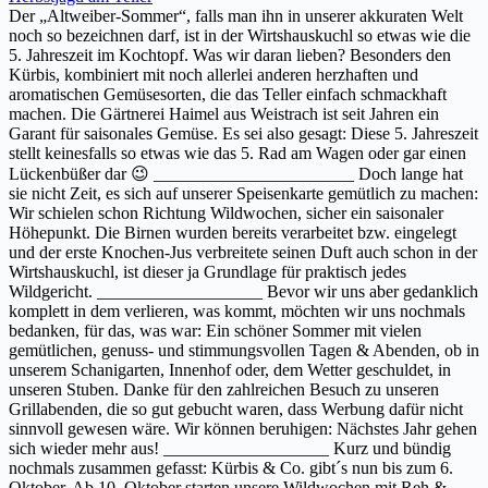
Der „Altweiber-Sommer“, falls man ihn in unserer akkuraten Welt
noch so bezeichnen darf, ist in der Wirtshauskuchl so etwas wie die
5. Jahreszeit im Kochtopf. Was wir daran lieben? Besonders den
Kürbis, kombiniert mit noch allerlei anderen herzhaften und
aromatischen Gemüsesorten, die das Teller einfach schmackhaft
machen. Die Gärtnerei Haimel aus Weistrach ist seit Jahren ein
Garant für saisonales Gemüse. Es sei also gesagt: Diese 5. Jahreszeit
stellt keinesfalls so etwas wie das 5. Rad am Wagen oder gar einen
Lückenbüßer dar 😉 _______________________ Doch lange hat
sie nicht Zeit, es sich auf unserer Speisenkarte gemütlich zu machen:
Wir schielen schon Richtung Wildwochen, sicher ein saisonaler
Höhepunkt. Die Birnen wurden bereits verarbeitet bzw. eingelegt
und der erste Knochen-Jus verbreitete seinen Duft auch schon in der
Wirtshauskuchl, ist dieser ja Grundlage für praktisch jedes
Wildgericht. ___________________ Bevor wir uns aber gedanklich
komplett in dem verlieren, was kommt, möchten wir uns nochmals
bedanken, für das, was war: Ein schöner Sommer mit vielen
gemütlichen, genuss- und stimmungsvollen Tagen & Abenden, ob in
unserem Schanigarten, Innenhof oder, dem Wetter geschuldet, in
unseren Stuben. Danke für den zahlreichen Besuch zu unseren
Grillabenden, die so gut gebucht waren, dass Werbung dafür nicht
sinnvoll gewesen wäre. Wir können beruhigen: Nächstes Jahr gehen
sich wieder mehr aus! ___________________ Kurz und bündig
nochmals zusammen gefasst: Kürbis & Co. gibt´s nun bis zum 6.
Oktober. Ab 10. Oktober starten unsere Wildwochen mit Reh &