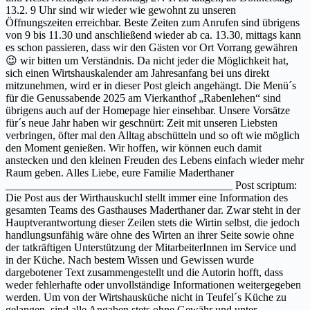
13.2. 9 Uhr sind wir wieder wie gewohnt zu unseren
Öffnungszeiten erreichbar. Beste Zeiten zum Anrufen sind übrigens
von 9 bis 11.30 und anschließend wieder ab ca. 13.30, mittags kann
es schon passieren, dass wir den Gästen vor Ort Vorrang gewähren
😉 wir bitten um Verständnis. Da nicht jeder die Möglichkeit hat,
sich einen Wirtshauskalender am Jahresanfang bei uns direkt
mitzunehmen, wird er in dieser Post gleich angehängt. Die Menü´s
für die Genussabende 2025 am Vierkanthof „Rabenlehen“ sind
übrigens auch auf der Homepage hier einsehbar. Unsere Vorsätze
für´s neue Jahr haben wir geschnürt: Zeit mit unseren Liebsten
verbringen, öfter mal den Alltag abschütteln und so oft wie möglich
den Moment genießen. Wir hoffen, wir können euch damit
anstecken und den kleinen Freuden des Lebens einfach wieder mehr
Raum geben. Alles Liebe, eure Familie Maderthaner
_________________________________________ Post scriptum:
Die Post aus der Wirthauskuchl stellt immer eine Information des
gesamten Teams des Gasthauses Maderthaner dar. Zwar steht in der
Hauptverantwortung dieser Zeilen stets die Wirtin selbst, die jedoch
handlungsunfähig wäre ohne des Wirten an ihrer Seite sowie ohne
der tatkräftigen Unterstützung der MitarbeiterInnen im Service und
in der Küche. Nach bestem Wissen und Gewissen wurde
dargebotener Text zusammengestellt und die Autorin hofft, dass
weder fehlerhafte oder unvollständige Informationen weitergegeben
werden. Um von der Wirtshausküche nicht in Teufel´s Küche zu
gelangen, sind alle Angaben stets ohne Gewähr und unter