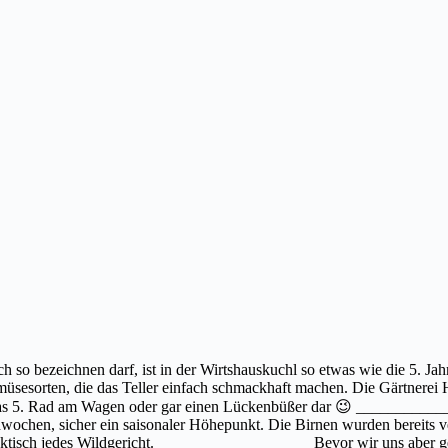
 so bezeichnen darf, ist in der Wirtshauskuchl so etwas wie die 5. Ja
üsesorten, die das Teller einfach schmackhaft machen. Die Gärtnerei H
wie das 5. Rad am Wagen oder gar einen Lückenbüßer dar 😉 ___________
ochen, sicher ein saisonaler Höhepunkt. Die Birnen wurden bereits ver
 praktisch jedes Wildgericht. ___________________ Bevor wir uns aber 