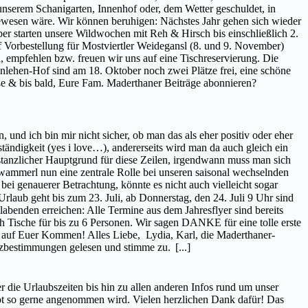
nserem Schanigarten, Innenhof oder, dem Wetter geschuldet, in
gewesen wäre. Wir können beruhigen: Nächstes Jahr gehen sich wieder
 starten unsere Wildwochen mit Reh & Hirsch bis einschließlich 2.
Vorbestellung für Mostviertler Weidegansl (8. und 9. November)
empfehlen bzw. freuen wir uns auf eine Tischreservierung. Die
nlehen-Hof sind am 18. Oktober noch zwei Plätze frei, eine schöne
e & bis bald, Eure Fam. Maderthaner Beiträge abonnieren?
 und ich bin mir nicht sicher, ob man das als eher positiv oder eher
tändigkeit (yes i love…), andererseits wird man da auch gleich ein
nstanzlicher Hauptgrund für diese Zeilen, irgendwann muss man sich
wammerl nun eine zentrale Rolle bei unseren saisonal wechselnden
bei genauerer Betrachtung, könnte es nicht auch vielleicht sogar
laub geht bis zum 23. Juli, ab Donnerstag, den 24. Juli 9 Uhr sind
abenden erreichen: Alle Termine aus dem Jahresflyer sind bereits
ch Tische für bis zu 6 Personen. Wir sagen DANKE für eine tolle erste
ns auf Euer Kommen! Alles Liebe, Lydia, Karl, die Maderthaner-
utzbestimmungen gelesen und stimme zu.
[...]
er die Urlaubszeiten bis hin zu allen anderen Infos rund um unser
ebot so gerne angenommen wird. Vielen herzlichen Dank dafür! Das