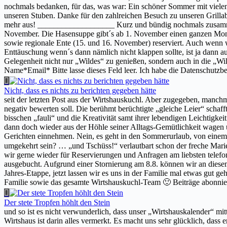
nochmals bedanken, für das, was war: Ein schöner Sommer mit viele
unseren Stuben. Danke für den zahlreichen Besuch zu unseren Grilla
mehr aus! ___________________ Kurz und bündig nochmals zusammen g
November. Die Hasensuppe gibt´s ab 1. November einen ganzen Monat
sowie regionale Ente (15. und 16. November) reserviert. Auch wenn
Enttäuschung wenn´s dann nämlich nicht klappen sollte, ist ja dann 
Gelegenheit nicht nur „Wildes“ zu genießen, sondern auch in die „
Name*Email* Bitte lasse dieses Feld leer. Ich habe die Datenschutz
Nicht, dass es nichts zu berichten gegeben hätte
seit der letzten Post aus der Wirtshauskuchl. Aber zugegeben, manchma
negativ bewerten soll. Die berühmt berüchtigte „gleiche Leier“ schaff
bisschen „fauli“ und die Kreativität samt ihrer lebendigen Leichtigk
dann doch wieder aus der Höhle seiner Alltags-Gemütlichkeit wagen 
Gerichten einnehmen. Nein, es geht in den Sommerurlaub, von einem „fa
umgekehrt sein? … „und Tschüss!“ verlautbart schon der freche Marie
wir gerne wieder für Reservierungen und Anfragen am liebsten telefon
ausgebucht. Aufgrund einer Stornierung am 8.8. können wir an diesem 
Jahres-Etappe, jetzt lassen wir es uns in der Familie mal etwas gut
Familie sowie das gesamte Wirtshauskuchl-Team 🙂 Beiträge abonnie
Der stete Tropfen höhlt den Stein
und so ist es nicht verwunderlich, dass unser „Wirtshauskalender“ mit
Wirtshaus ist darin alles vermerkt. Es macht uns sehr glücklich, da