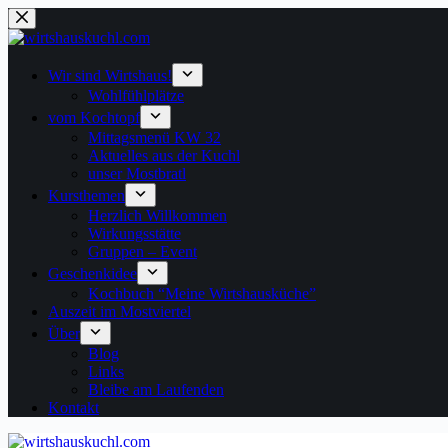
Zum
Inhalt
springen
Wir sind Wirtshaus!
Wohlfühlplätze
vom Kochtopf
Mittagsmenü KW 32
Aktuelles aus der Kuchl
unser Mostbratl
Kursthemen
Herzlich Willkommen
Wirkungsstätte
Gruppen – Event
Geschenkidee
Kochbuch “Meine Wirtshausküche”
Auszeit im Mostviertel
Über
Blog
Links
Bleibe am Laufenden
Kontakt