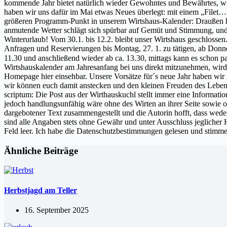
kommende Jahr bietet natürlich wieder Gewohntes und Bewährtes, wo
haben wir uns dafür im Mai etwas Neues überlegt: mit einem „Filet… 
größeren Programm-Punkt in unserem Wirtshaus-Kalender: Draußen hat
anmutende Wetter schlägt sich spürbar auf Gemüt und Stimmung, und 
Winterurlaub! Vom 30.1. bis 12.2. bleibt unser Wirtshaus geschlossen
Anfragen und Reservierungen bis Montag, 27. 1. zu tätigen, ab Donne
11.30 und anschließend wieder ab ca. 13.30, mittags kann es schon pa
Wirtshauskalender am Jahresanfang bei uns direkt mitzunehmen, wird
Homepage hier einsehbar. Unsere Vorsätze für´s neue Jahr haben wir 
wir können euch damit anstecken und den kleinen Freuden des Le
scriptum: Die Post aus der Wirthauskuchl stellt immer eine Informati
jedoch handlungsunfähig wäre ohne des Wirten an ihrer Seite sowie 
dargebotener Text zusammengestellt und die Autorin hofft, dass wed
sind alle Angaben stets ohne Gewähr und unter Ausschluss jeglicher H
Feld leer. Ich habe die Datenschutzbestimmungen gelesen und stimme
Ähnliche Beiträge
Herbstjagd am Teller
16. September 2025