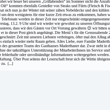
bei wir heuer bei unseren „Grillabenden“ im Sommer nicht die Anzahl
Olé“ kommen ebenfalls Genießer von Steaks und Filets (Fleisch & Fisc
 sich nun ja der Winter mit seiner zähen Nebeldecke und den kühlen 
um dem wenigstens für eine kurze Zeit etwas zu entkommen, haben wir 
. Telefonate werden in dieser Zeit nur eingeschränkt entgegengenommen,
rstag, 13.2. 9 Uhr sind wir wieder wie gewohnt zu unseren Öffnungsze
ssieren, dass wir den Gästen vor Ort Vorrang gewähren 😉 wir bitten um
 er in dieser Post gleich angehängt. Die Menü´s für die Genussabende
geschnürt: Zeit mit unseren Liebsten verbringen, öfter mal den Alltag 
bens einfach wieder mehr Raum geben. Alles Liebe, eure Familie 
on des gesamten Teams des Gasthauses Maderthaner dar. Zwar steht in der
ohne der tatkräftigen Unterstützung der MitarbeiterInnen im Service 
er fehlerhafte oder unvollständige Informationen weitergegeben werden
aftung. Über Post seitens der Leserschaft freut sich die Wirtin übrig
 zu.
[...]