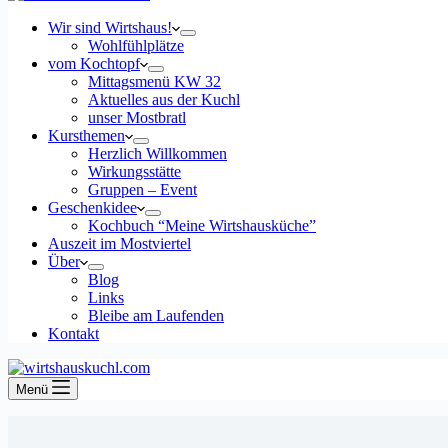
Wir sind Wirtshaus!
Wohlfühlplätze
vom Kochtopf
Mittagsmenü KW 32
Aktuelles aus der Kuchl
unser Mostbratl
Kursthemen
Herzlich Willkommen
Wirkungsstätte
Gruppen – Event
Geschenkidee
Kochbuch “Meine Wirtshausküche”
Auszeit im Mostviertel
Über
Blog
Links
Bleibe am Laufenden
Kontakt
Menü