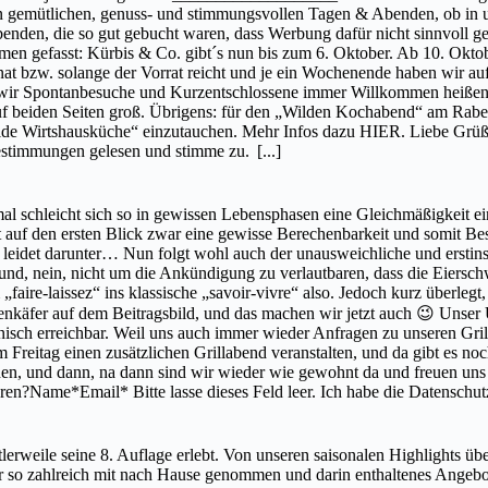
n gemütlichen, genuss- und stimmungsvollen Tagen & Abenden, ob in u
benden, die so gut gebucht waren, dass Werbung dafür nicht sinnvoll 
efasst: Kürbis & Co. gibt´s nun bis zum 6. Oktober. Ab 10. Oktober
 bzw. solange der Vorrat reicht und je ein Wochenende haben wir auf 
 wir Spontanbesuche und Kurzentschlossene immer Willkommen heißen, 
auf beiden Seiten groß. Übrigens: für den „Wilden Kochabend“ am Rabe
Wilde Wirtshausküche“ einzutauchen. Mehr Infos dazu HIER. Liebe Grüß
bestimmungen gelesen und stimme zu.
[...]
l schleicht sich so in gewissen Lebensphasen eine Gleichmäßigkeit ein,
t auf den ersten Blick zwar eine gewisse Berechenbarkeit und somit Bes
eit leidet darunter… Nun folgt wohl auch der unausweichliche und ersti
und, nein, nicht um die Ankündigung zu verlautbaren, dass die Eiersch
ire-laissez“ ins klassische „savoir-vivre“ also. Jedoch kurz überlegt, 
nkäfer auf dem Beitragsbild, und das machen wir jetzt auch 😉 Unser Ur
isch erreichbar. Weil uns auch immer wieder Anfragen zu unseren Grill
Freitag einen zusätzlichen Grillabend veranstalten, und da gibt es no
 gehen, und dann, na dann sind wir wieder wie gewohnt da und freuen u
ren?Name*Email* Bitte lasse dieses Feld leer. Ich habe die Datensch
tlerweile seine 8. Auflage erlebt. Von unseren saisonalen Highlights üb
ss er so zahlreich mit nach Hause genommen und darin enthaltenes Ang