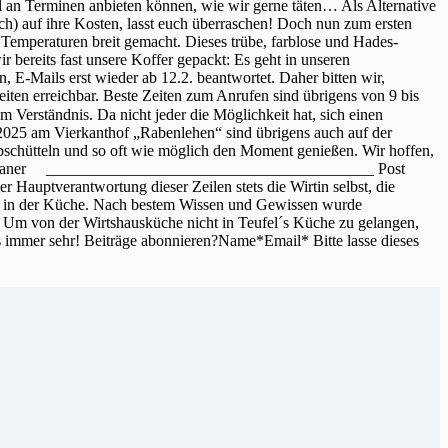
 an Terminen anbieten können, wie wir gerne täten… Als Alternative
h) auf ihre Kosten, lasst euch überraschen! Doch nun zum ersten
Temperaturen breit gemacht. Dieses trübe, farblose und Hades-
bereits fast unsere Koffer gepackt: Es geht in unseren
 E-Mails erst wieder ab 12.2. beantwortet. Daher bitten wir,
iten erreichbar. Beste Zeiten zum Anrufen sind übrigens von 9 bis
 Verständnis. Da nicht jeder die Möglichkeit hat, sich einen
 2025 am Vierkanthof „Rabenlehen“ sind übrigens auch auf der
abschütteln und so oft wie möglich den Moment genießen. Wir hoffen,
Maderthaner _________________________________________ Post
 Hauptverantwortung dieser Zeilen stets die Wirtin selbst, die
und in der Küche. Nach bestem Wissen und Gewissen wurde
. Um von der Wirtshausküche nicht in Teufel´s Küche zu gelangen,
ens immer sehr! Beiträge abonnieren?Name*Email* Bitte lasse dieses