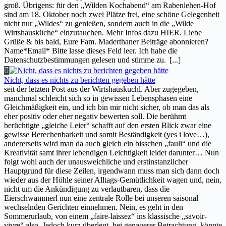
groß. Übrigens: für den „Wilden Kochabend“ am Rabenlehen-Hof
sind am 18. Oktober noch zwei Plätze frei, eine schöne Gelegenheit
nicht nur „Wildes“ zu genießen, sondern auch in die „Wilde
Wirtshausküche“ einzutauchen. Mehr Infos dazu HIER. Liebe
Grüße & bis bald, Eure Fam. Maderthaner Beiträge abonnieren?
Name*Email* Bitte lasse dieses Feld leer. Ich habe die
Datenschutzbestimmungen gelesen und stimme zu.
[...]
Nicht, dass es nichts zu berichten gegeben hätte
seit der letzten Post aus der Wirtshauskuchl. Aber zugegeben,
manchmal schleicht sich so in gewissen Lebensphasen eine
Gleichmäßigkeit ein, und ich bin mir nicht sicher, ob man das als
eher positiv oder eher negativ bewerten soll. Die berühmt
berüchtigte „gleiche Leier“ schafft auf den ersten Blick zwar eine
gewisse Berechenbarkeit und somit Beständigkeit (yes i love…),
andererseits wird man da auch gleich ein bisschen „fauli“ und die
Kreativität samt ihrer lebendigen Leichtigkeit leidet darunter… Nun
folgt wohl auch der unausweichliche und erstinstanzlicher
Hauptgrund für diese Zeilen, irgendwann muss man sich dann doch
wieder aus der Höhle seiner Alltags-Gemütlichkeit wagen und, nein,
nicht um die Ankündigung zu verlautbaren, dass die
Eierschwammerl nun eine zentrale Rolle bei unseren saisonal
wechselnden Gerichten einnehmen. Nein, es geht in den
Sommerurlaub, von einem „faire-laissez“ ins klassische „savoir-
vivre“ also. Jedoch kurz überlegt, bei genauerer Betrachtung, könnte