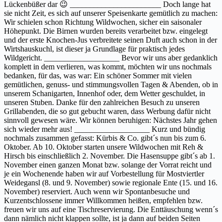
Lückenbüßer dar 😉 _______________________ Doch lange hat
sie nicht Zeit, es sich auf unserer Speisenkarte gemütlich zu machen:
Wir schielen schon Richtung Wildwochen, sicher ein saisonaler
Höhepunkt. Die Birnen wurden bereits verarbeitet bzw. eingelegt
und der erste Knochen-Jus verbreitete seinen Duft auch schon in der
Wirtshauskuchl, ist dieser ja Grundlage für praktisch jedes
Wildgericht. ___________________ Bevor wir uns aber gedanklich
komplett in dem verlieren, was kommt, möchten wir uns nochmals
bedanken, für das, was war: Ein schöner Sommer mit vielen
gemütlichen, genuss- und stimmungsvollen Tagen & Abenden, ob in
unserem Schanigarten, Innenhof oder, dem Wetter geschuldet, in
unseren Stuben. Danke für den zahlreichen Besuch zu unseren
Grillabenden, die so gut gebucht waren, dass Werbung dafür nicht
sinnvoll gewesen wäre. Wir können beruhigen: Nächstes Jahr gehen
sich wieder mehr aus! ___________________ Kurz und bündig
nochmals zusammen gefasst: Kürbis & Co. gibt´s nun bis zum 6.
Oktober. Ab 10. Oktober starten unsere Wildwochen mit Reh &
Hirsch bis einschließlich 2. November. Die Hasensuppe gibt´s ab 1.
November einen ganzen Monat bzw. solange der Vorrat reicht und
je ein Wochenende haben wir auf Vorbestellung für Mostviertler
Weidegansl (8. und 9. November) sowie regionale Ente (15. und 16.
November) reserviert. Auch wenn wir Spontanbesuche und
Kurzentschlossene immer Willkommen heißen, empfehlen bzw.
freuen wir uns auf eine Tischreservierung. Die Enttäuschung wenn´s
dann nämlich nicht klappen sollte, ist ja dann auf beiden Seiten