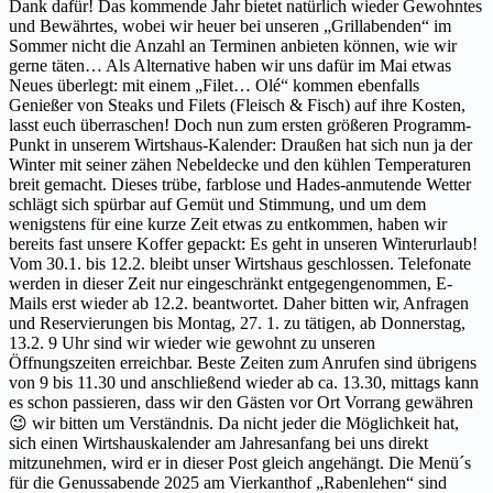
Dank dafür! Das kommende Jahr bietet natürlich wieder Gewohntes
und Bewährtes, wobei wir heuer bei unseren „Grillabenden“ im
Sommer nicht die Anzahl an Terminen anbieten können, wie wir
gerne täten… Als Alternative haben wir uns dafür im Mai etwas
Neues überlegt: mit einem „Filet… Olé“ kommen ebenfalls
Genießer von Steaks und Filets (Fleisch & Fisch) auf ihre Kosten,
lasst euch überraschen! Doch nun zum ersten größeren Programm-
Punkt in unserem Wirtshaus-Kalender: Draußen hat sich nun ja der
Winter mit seiner zähen Nebeldecke und den kühlen Temperaturen
breit gemacht. Dieses trübe, farblose und Hades-anmutende Wetter
schlägt sich spürbar auf Gemüt und Stimmung, und um dem
wenigstens für eine kurze Zeit etwas zu entkommen, haben wir
bereits fast unsere Koffer gepackt: Es geht in unseren Winterurlaub!
Vom 30.1. bis 12.2. bleibt unser Wirtshaus geschlossen. Telefonate
werden in dieser Zeit nur eingeschränkt entgegengenommen, E-
Mails erst wieder ab 12.2. beantwortet. Daher bitten wir, Anfragen
und Reservierungen bis Montag, 27. 1. zu tätigen, ab Donnerstag,
13.2. 9 Uhr sind wir wieder wie gewohnt zu unseren
Öffnungszeiten erreichbar. Beste Zeiten zum Anrufen sind übrigens
von 9 bis 11.30 und anschließend wieder ab ca. 13.30, mittags kann
es schon passieren, dass wir den Gästen vor Ort Vorrang gewähren
😉 wir bitten um Verständnis. Da nicht jeder die Möglichkeit hat,
sich einen Wirtshauskalender am Jahresanfang bei uns direkt
mitzunehmen, wird er in dieser Post gleich angehängt. Die Menü´s
für die Genussabende 2025 am Vierkanthof „Rabenlehen“ sind