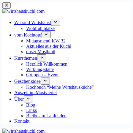
Zum
Inhalt
springen
Wir sind Wirtshaus!
Wohlfühlplätze
vom Kochtopf
Mittagsmenü KW 32
Aktuelles aus der Kuchl
unser Mostbratl
Kursthemen
Herzlich Willkommen
Wirkungsstätte
Gruppen – Event
Geschenkidee
Kochbuch “Meine Wirtshausküche”
Auszeit im Mostviertel
Über
Blog
Links
Bleibe am Laufenden
Kontakt