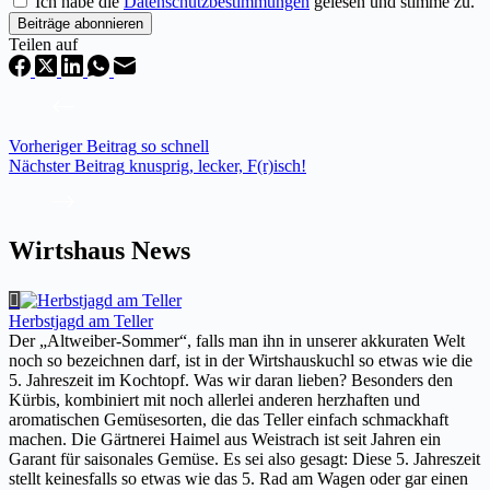
Ich habe die
Datenschutzbestimmungen
gelesen und stimme zu.
Teilen auf
Vorheriger
Beitrag
so schnell
Nächster
Beitrag
knusprig, lecker, F(r)isch!
Wirtshaus News
Herbstjagd am Teller
Der „Altweiber-Sommer“, falls man ihn in unserer akkuraten Welt
noch so bezeichnen darf, ist in der Wirtshauskuchl so etwas wie die
5. Jahreszeit im Kochtopf. Was wir daran lieben? Besonders den
Kürbis, kombiniert mit noch allerlei anderen herzhaften und
aromatischen Gemüsesorten, die das Teller einfach schmackhaft
machen. Die Gärtnerei Haimel aus Weistrach ist seit Jahren ein
Garant für saisonales Gemüse. Es sei also gesagt: Diese 5. Jahreszeit
stellt keinesfalls so etwas wie das 5. Rad am Wagen oder gar einen