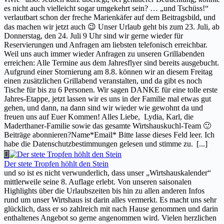
es nicht auch vielleicht sogar umgekehrt sein? … „und Tschüss!“
verlautbart schon der freche Marienkäfer auf dem Beitragsbild, und
das machen wir jetzt auch 😉 Unser Urlaub geht bis zum 23. Juli, ab
Donnerstag, den 24. Juli 9 Uhr sind wir gerne wieder für
Reservierungen und Anfragen am liebsten telefonisch erreichbar.
Weil uns auch immer wieder Anfragen zu unseren Grillabenden
erreichen: Alle Termine aus dem Jahresflyer sind bereits ausgebucht.
Aufgrund einer Stornierung am 8.8. können wir an diesem Freitag
einen zusätzlichen Grillabend veranstalten, und da gibt es noch
Tische für bis zu 6 Personen. Wir sagen DANKE für eine tolle erste
Jahres-Etappe, jetzt lassen wir es uns in der Familie mal etwas gut
gehen, und dann, na dann sind wir wieder wie gewohnt da und
freuen uns auf Euer Kommen! Alles Liebe, Lydia, Karl, die
Maderthaner-Familie sowie das gesamte Wirtshauskuchl-Team 🙂
Beiträge abonnieren?Name*Email* Bitte lasse dieses Feld leer. Ich
habe die Datenschutzbestimmungen gelesen und stimme zu.
[...]
Der stete Tropfen höhlt den Stein
und so ist es nicht verwunderlich, dass unser „Wirtshauskalender“
mittlerweile seine 8. Auflage erlebt. Von unseren saisonalen
Highlights über die Urlaubszeiten bis hin zu allen anderen Infos
rund um unser Wirtshaus ist darin alles vermerkt. Es macht uns sehr
glücklich, dass er so zahlreich mit nach Hause genommen und darin
enthaltenes Angebot so gerne angenommen wird. Vielen herzlichen