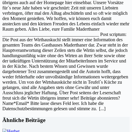
übrigens auch auf der Homepage hier einsehbar. Unsere Vorsätze
für´s neue Jahr haben wir geschnürt: Zeit mit unseren Liebsten
verbringen, öfter mal den Alltag abschütteln und so oft wie möglich
den Moment genießen. Wir hoffen, wir können euch damit
anstecken und den kleinen Freuden des Lebens einfach wieder mehr
Raum geben. Alles Liebe, eure Familie Maderthaner
_________________________________________ Post scriptum:
Die Post aus der Wirthauskuchl stellt immer eine Information des
gesamten Teams des Gasthauses Maderthaner dar. Zwar steht in der
Hauptverantwortung dieser Zeilen stets die Wirtin selbst, die jedoch
handlungsunfähig wäre ohne des Wirten an ihrer Seite sowie ohne
der tatkräftigen Unterstützung der MitarbeiterInnen im Service und
in der Küche. Nach bestem Wissen und Gewissen wurde
dargebotener Text zusammengestellt und die Autorin hofft, dass
weder fehlerhafte oder unvollständige Informationen weitergegeben
werden. Um von der Wirtshausküche nicht in Teufel´s Küche zu
gelangen, sind alle Angaben stets ohne Gewähr und unter
Ausschluss jeglicher Haftung. Über Post seitens der Leserschaft
freut sich die Wirtin übrigens immer sehr! Beiträge abonnieren?
Name*Email* Bitte lasse dieses Feld leer. Ich habe die
Datenschutzbestimmungen gelesen und stimme zu.
[...]
Ähnliche Beiträge