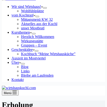
Wir sind Wirtshaus!
Wohlfühlplätze
vom Kochtopf
Mittagsmenü KW 32
Aktuelles aus der Kuchl
unser Mostbratl
Kursthemen
Herzlich Willkommen
Wirkungsstätte
Gruppen – Event
Geschenkidee
Kochbuch “Meine Wirtshausküche”
Auszeit im Mostviertel
Über
Blog
Links
Bleibe am Laufenden
Kontakt
Menü
Erholung