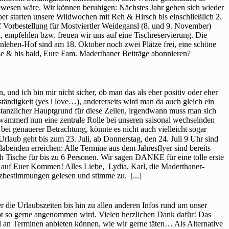
gewesen wäre. Wir können beruhigen: Nächstes Jahr gehen sich wieder
 starten unsere Wildwochen mit Reh & Hirsch bis einschließlich 2.
Vorbestellung für Mostviertler Weidegansl (8. und 9. November)
empfehlen bzw. freuen wir uns auf eine Tischreservierung. Die
nlehen-Hof sind am 18. Oktober noch zwei Plätze frei, eine schöne
e & bis bald, Eure Fam. Maderthaner Beiträge abonnieren?
 und ich bin mir nicht sicher, ob man das als eher positiv oder eher
tändigkeit (yes i love…), andererseits wird man da auch gleich ein
nstanzlicher Hauptgrund für diese Zeilen, irgendwann muss man sich
wammerl nun eine zentrale Rolle bei unseren saisonal wechselnden
bei genauerer Betrachtung, könnte es nicht auch vielleicht sogar
laub geht bis zum 23. Juli, ab Donnerstag, den 24. Juli 9 Uhr sind
abenden erreichen: Alle Termine aus dem Jahresflyer sind bereits
ch Tische für bis zu 6 Personen. Wir sagen DANKE für eine tolle erste
ns auf Euer Kommen! Alles Liebe, Lydia, Karl, die Maderthaner-
utzbestimmungen gelesen und stimme zu.
[...]
er die Urlaubszeiten bis hin zu allen anderen Infos rund um unser
ebot so gerne angenommen wird. Vielen herzlichen Dank dafür! Das
 an Terminen anbieten können, wie wir gerne täten… Als Alternative