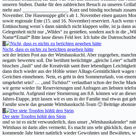
unseren Stuben. Danke für den zahlreichen Besuch zu unseren Grilla
mehr aus! ___________________ Kurz und bündig nochmals zusammen g
November. Die Hasensuppe gibt´s ab 1. November einen ganzen Monat
sowie regionale Ente (15. und 16. November) reserviert. Auch wenn
Enttäuschung wenn´s dann nämlich nicht klappen sollte, ist ja dann 
Gelegenheit nicht nur „Wildes“ zu genießen, sondern auch in die „
Name*Email* Bitte lasse dieses Feld leer. Ich habe die Datenschutz
Nicht, dass es nichts zu berichten gegeben hätte
seit der letzten Post aus der Wirtshauskuchl. Aber zugegeben, manchma
negativ bewerten soll. Die berühmt berüchtigte „gleiche Leier“ schaff
bisschen „fauli“ und die Kreativität samt ihrer lebendigen Leichtigk
dann doch wieder aus der Höhle seiner Alltags-Gemütlichkeit wagen 
Gerichten einnehmen. Nein, es geht in den Sommerurlaub, von einem „fa
umgekehrt sein? … „und Tschüss!“ verlautbart schon der freche Marie
wir gerne wieder für Reservierungen und Anfragen am liebsten telefon
ausgebucht. Aufgrund einer Stornierung am 8.8. können wir an diesem 
Jahres-Etappe, jetzt lassen wir es uns in der Familie mal etwas gut
Familie sowie das gesamte Wirtshauskuchl-Team 🙂 Beiträge abonnie
Der stete Tropfen höhlt den Stein
und so ist es nicht verwunderlich, dass unser „Wirtshauskalender“ mit
Wirtshaus ist darin alles vermerkt. Es macht uns sehr glücklich, da
kommende Jahr bietet natürlich wieder Gewohntes und Bewährtes, wo