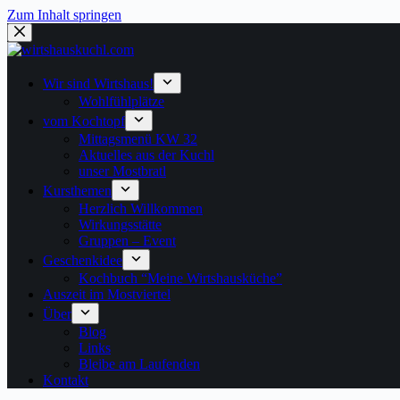
Zum Inhalt springen
Wir sind Wirtshaus!
Wohlfühlplätze
vom Kochtopf
Mittagsmenü KW 32
Aktuelles aus der Kuchl
unser Mostbratl
Kursthemen
Herzlich Willkommen
Wirkungsstätte
Gruppen – Event
Geschenkidee
Kochbuch “Meine Wirtshausküche”
Auszeit im Mostviertel
Über
Blog
Links
Bleibe am Laufenden
Kontakt