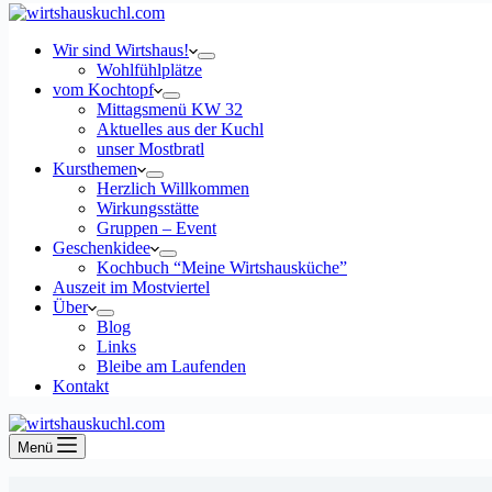
Wir sind Wirtshaus!
Wohlfühlplätze
vom Kochtopf
Mittagsmenü KW 32
Aktuelles aus der Kuchl
unser Mostbratl
Kursthemen
Herzlich Willkommen
Wirkungsstätte
Gruppen – Event
Geschenkidee
Kochbuch “Meine Wirtshausküche”
Auszeit im Mostviertel
Über
Blog
Links
Bleibe am Laufenden
Kontakt
Menü