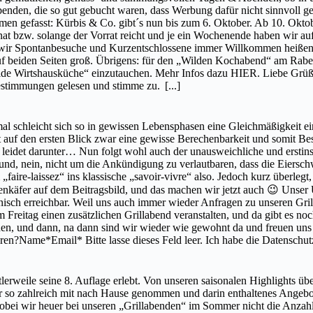
benden, die so gut gebucht waren, dass Werbung dafür nicht sinnvoll 
efasst: Kürbis & Co. gibt´s nun bis zum 6. Oktober. Ab 10. Oktober
 bzw. solange der Vorrat reicht und je ein Wochenende haben wir auf 
 wir Spontanbesuche und Kurzentschlossene immer Willkommen heißen, 
auf beiden Seiten groß. Übrigens: für den „Wilden Kochabend“ am Rabe
Wilde Wirtshausküche“ einzutauchen. Mehr Infos dazu HIER. Liebe Grüß
bestimmungen gelesen und stimme zu.
[...]
l schleicht sich so in gewissen Lebensphasen eine Gleichmäßigkeit ein,
t auf den ersten Blick zwar eine gewisse Berechenbarkeit und somit Bes
eit leidet darunter… Nun folgt wohl auch der unausweichliche und ersti
und, nein, nicht um die Ankündigung zu verlautbaren, dass die Eiersch
ire-laissez“ ins klassische „savoir-vivre“ also. Jedoch kurz überlegt, 
nkäfer auf dem Beitragsbild, und das machen wir jetzt auch 😉 Unser Ur
isch erreichbar. Weil uns auch immer wieder Anfragen zu unseren Grill
Freitag einen zusätzlichen Grillabend veranstalten, und da gibt es no
 gehen, und dann, na dann sind wir wieder wie gewohnt da und freuen u
ren?Name*Email* Bitte lasse dieses Feld leer. Ich habe die Datensch
tlerweile seine 8. Auflage erlebt. Von unseren saisonalen Highlights üb
ss er so zahlreich mit nach Hause genommen und darin enthaltenes Ang
bei wir heuer bei unseren „Grillabenden“ im Sommer nicht die Anzahl