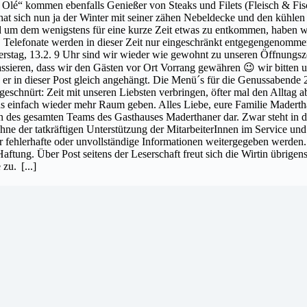
Olé“ kommen ebenfalls Genießer von Steaks und Filets (Fleisch & Fisc
 sich nun ja der Winter mit seiner zähen Nebeldecke und den kühlen 
um dem wenigstens für eine kurze Zeit etwas zu entkommen, haben wir 
. Telefonate werden in dieser Zeit nur eingeschränkt entgegengenommen,
rstag, 13.2. 9 Uhr sind wir wieder wie gewohnt zu unseren Öffnungsze
ssieren, dass wir den Gästen vor Ort Vorrang gewähren 😉 wir bitten um
 er in dieser Post gleich angehängt. Die Menü´s für die Genussabende
geschnürt: Zeit mit unseren Liebsten verbringen, öfter mal den Alltag 
bens einfach wieder mehr Raum geben. Alles Liebe, eure Familie 
on des gesamten Teams des Gasthauses Maderthaner dar. Zwar steht in der
ohne der tatkräftigen Unterstützung der MitarbeiterInnen im Service 
er fehlerhafte oder unvollständige Informationen weitergegeben werden
aftung. Über Post seitens der Leserschaft freut sich die Wirtin übrig
 zu.
[...]