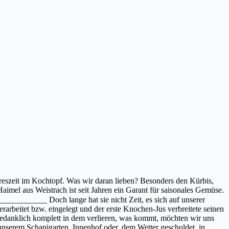
hreszeit im Kochtopf. Was wir daran lieben? Besonders den Kürbis,
aimel aus Weistrach ist seit Jahren ein Garant für saisonales Gemüse.
____________ Doch lange hat sie nicht Zeit, es sich auf unserer
arbeitet bzw. eingelegt und der erste Knochen-Jus verbreitete seinen
gedanklich komplett in dem verlieren, was kommt, möchten wir uns
nserem Schanigarten, Innenhof oder, dem Wetter geschuldet, in