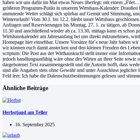
haben wir uns dafür im Mai etwas Neues überlegt: mit einem „Filet… 
größeren Programm-Punkt in unserem Wirtshaus-Kalender: Draußen hat
anmutende Wetter schlägt sich spürbar auf Gemüt und Stimmung, und 
Winterurlaub! Vom 30.1. bis 12.2. bleibt unser Wirtshaus geschlossen
Anfragen und Reservierungen bis Montag, 27. 1. zu tätigen, ab Donne
11.30 und anschließend wieder ab ca. 13.30, mittags kann es schon pa
Wirtshauskalender am Jahresanfang bei uns direkt mitzunehmen, wird
Homepage hier einsehbar. Unsere Vorsätze für´s neue Jahr haben wir 
wir können euch damit anstecken und den kleinen Freuden des Le
scriptum: Die Post aus der Wirthauskuchl stellt immer eine Informati
jedoch handlungsunfähig wäre ohne des Wirten an ihrer Seite sowie 
dargebotener Text zusammengestellt und die Autorin hofft, dass wed
sind alle Angaben stets ohne Gewähr und unter Ausschluss jeglicher H
Feld leer. Ich habe die Datenschutzbestimmungen gelesen und stimme
Ähnliche Beiträge
Herbstjagd am Teller
16. September 2025