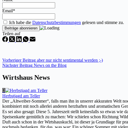
Email*
Ich habe die
Datenschutzbestimmungen
gelesen und stimme zu.
Teilen auf
Vorheriger
Beitrag
aber nur nicht sentimental werden ;-)
Nächster
Beitrag
News on the Blog
Wirtshaus News
Herbstjagd am Teller
Der „Altweiber-Sommer“, falls man ihn in unserer akkuraten Welt noch
kombiniert mit noch allerlei anderen herzhaften und aromatischen Gem
Es sei also gesagt: Diese 5. Jahreszeit stellt keinesfalls so etwas 
Speisenkarte gemütlich zu machen: Wir schielen schon Richtung Wildw
Duft auch schon in der Wirtshauskuchl, ist dieser ja Grundlage für
nochmals bedanken, für das, was war: Ein schöner Sommer mit viele