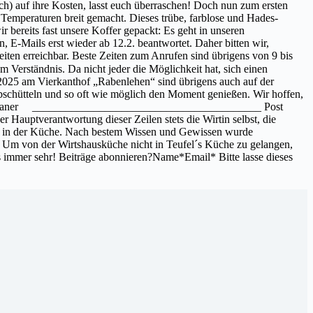
h) auf ihre Kosten, lasst euch überraschen! Doch nun zum ersten
Temperaturen breit gemacht. Dieses trübe, farblose und Hades-
bereits fast unsere Koffer gepackt: Es geht in unseren
 E-Mails erst wieder ab 12.2. beantwortet. Daher bitten wir,
iten erreichbar. Beste Zeiten zum Anrufen sind übrigens von 9 bis
 Verständnis. Da nicht jeder die Möglichkeit hat, sich einen
 2025 am Vierkanthof „Rabenlehen“ sind übrigens auch auf der
abschütteln und so oft wie möglich den Moment genießen. Wir hoffen,
Maderthaner _________________________________________ Post
 Hauptverantwortung dieser Zeilen stets die Wirtin selbst, die
und in der Küche. Nach bestem Wissen und Gewissen wurde
. Um von der Wirtshausküche nicht in Teufel´s Küche zu gelangen,
ens immer sehr! Beiträge abonnieren?Name*Email* Bitte lasse dieses