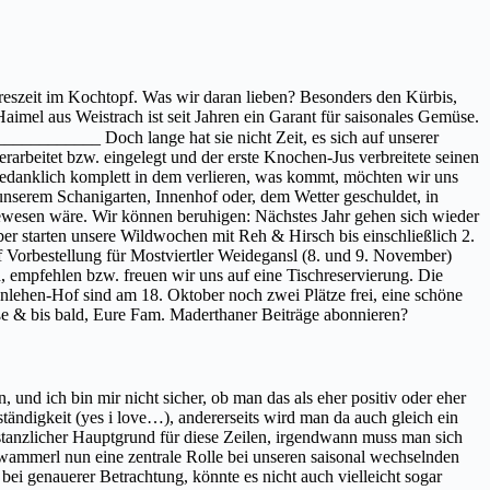
hreszeit im Kochtopf. Was wir daran lieben? Besonders den Kürbis,
aimel aus Weistrach ist seit Jahren ein Garant für saisonales Gemüse.
____________ Doch lange hat sie nicht Zeit, es sich auf unserer
arbeitet bzw. eingelegt und der erste Knochen-Jus verbreitete seinen
gedanklich komplett in dem verlieren, was kommt, möchten wir uns
nserem Schanigarten, Innenhof oder, dem Wetter geschuldet, in
gewesen wäre. Wir können beruhigen: Nächstes Jahr gehen sich wieder
 starten unsere Wildwochen mit Reh & Hirsch bis einschließlich 2.
Vorbestellung für Mostviertler Weidegansl (8. und 9. November)
empfehlen bzw. freuen wir uns auf eine Tischreservierung. Die
nlehen-Hof sind am 18. Oktober noch zwei Plätze frei, eine schöne
e & bis bald, Eure Fam. Maderthaner Beiträge abonnieren?
 und ich bin mir nicht sicher, ob man das als eher positiv oder eher
tändigkeit (yes i love…), andererseits wird man da auch gleich ein
nstanzlicher Hauptgrund für diese Zeilen, irgendwann muss man sich
wammerl nun eine zentrale Rolle bei unseren saisonal wechselnden
bei genauerer Betrachtung, könnte es nicht auch vielleicht sogar