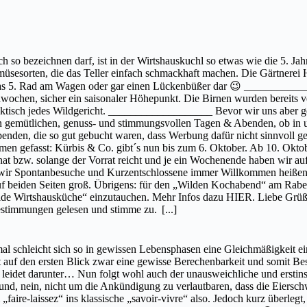
 so bezeichnen darf, ist in der Wirtshauskuchl so etwas wie die 5. Ja
üsesorten, die das Teller einfach schmackhaft machen. Die Gärtnerei H
wie das 5. Rad am Wagen oder gar einen Lückenbüßer dar 😉 ___________
ochen, sicher ein saisonaler Höhepunkt. Die Birnen wurden bereits ver
 praktisch jedes Wildgericht. ___________________ Bevor wir uns aber 
n gemütlichen, genuss- und stimmungsvollen Tagen & Abenden, ob in u
benden, die so gut gebucht waren, dass Werbung dafür nicht sinnvoll 
efasst: Kürbis & Co. gibt´s nun bis zum 6. Oktober. Ab 10. Oktober
 bzw. solange der Vorrat reicht und je ein Wochenende haben wir auf 
 wir Spontanbesuche und Kurzentschlossene immer Willkommen heißen, 
auf beiden Seiten groß. Übrigens: für den „Wilden Kochabend“ am Rabe
Wilde Wirtshausküche“ einzutauchen. Mehr Infos dazu HIER. Liebe Grüß
bestimmungen gelesen und stimme zu.
[...]
l schleicht sich so in gewissen Lebensphasen eine Gleichmäßigkeit ein,
t auf den ersten Blick zwar eine gewisse Berechenbarkeit und somit Bes
eit leidet darunter… Nun folgt wohl auch der unausweichliche und ersti
und, nein, nicht um die Ankündigung zu verlautbaren, dass die Eiersch
ire-laissez“ ins klassische „savoir-vivre“ also. Jedoch kurz überlegt, 