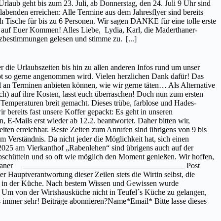
laub geht bis zum 23. Juli, ab Donnerstag, den 24. Juli 9 Uhr sind
abenden erreichen: Alle Termine aus dem Jahresflyer sind bereits
ch Tische für bis zu 6 Personen. Wir sagen DANKE für eine tolle erste
ns auf Euer Kommen! Alles Liebe, Lydia, Karl, die Maderthaner-
utzbestimmungen gelesen und stimme zu.
[...]
er die Urlaubszeiten bis hin zu allen anderen Infos rund um unser
ebot so gerne angenommen wird. Vielen herzlichen Dank dafür! Das
 an Terminen anbieten können, wie wir gerne täten… Als Alternative
h) auf ihre Kosten, lasst euch überraschen! Doch nun zum ersten
Temperaturen breit gemacht. Dieses trübe, farblose und Hades-
bereits fast unsere Koffer gepackt: Es geht in unseren
 E-Mails erst wieder ab 12.2. beantwortet. Daher bitten wir,
iten erreichbar. Beste Zeiten zum Anrufen sind übrigens von 9 bis
 Verständnis. Da nicht jeder die Möglichkeit hat, sich einen
 2025 am Vierkanthof „Rabenlehen“ sind übrigens auch auf der
abschütteln und so oft wie möglich den Moment genießen. Wir hoffen,
Maderthaner _________________________________________ Post
 Hauptverantwortung dieser Zeilen stets die Wirtin selbst, die
und in der Küche. Nach bestem Wissen und Gewissen wurde
. Um von der Wirtshausküche nicht in Teufel´s Küche zu gelangen,
ens immer sehr! Beiträge abonnieren?Name*Email* Bitte lasse dieses