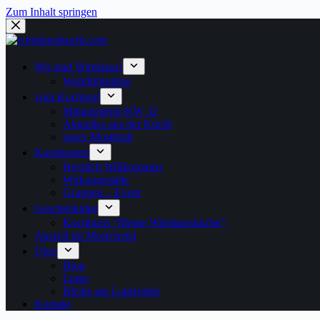
Zum Inhalt springen
Wir sind Wirtshaus!
Wohlfühlplätze
vom Kochtopf
Mittagsmenü KW 32
Aktuelles aus der Kuchl
unser Mostbratl
Kursthemen
Herzlich Willkommen
Wirkungsstätte
Gruppen – Event
Geschenkidee
Kochbuch “Meine Wirtshausküche”
Auszeit im Mostviertel
Über
Blog
Links
Bleibe am Laufenden
Kontakt