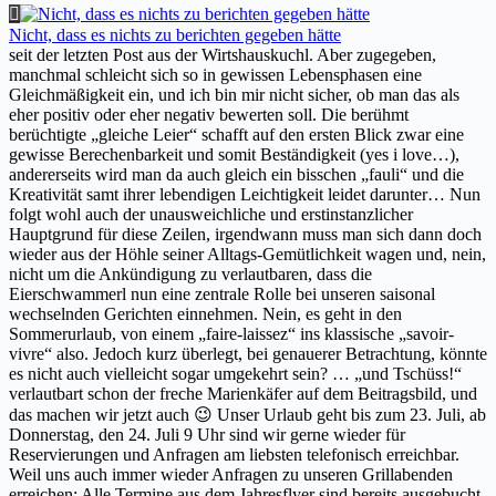
Nicht, dass es nichts zu berichten gegeben hätte
seit der letzten Post aus der Wirtshauskuchl. Aber zugegeben,
manchmal schleicht sich so in gewissen Lebensphasen eine
Gleichmäßigkeit ein, und ich bin mir nicht sicher, ob man das als
eher positiv oder eher negativ bewerten soll. Die berühmt
berüchtigte „gleiche Leier“ schafft auf den ersten Blick zwar eine
gewisse Berechenbarkeit und somit Beständigkeit (yes i love…),
andererseits wird man da auch gleich ein bisschen „fauli“ und die
Kreativität samt ihrer lebendigen Leichtigkeit leidet darunter… Nun
folgt wohl auch der unausweichliche und erstinstanzlicher
Hauptgrund für diese Zeilen, irgendwann muss man sich dann doch
wieder aus der Höhle seiner Alltags-Gemütlichkeit wagen und, nein,
nicht um die Ankündigung zu verlautbaren, dass die
Eierschwammerl nun eine zentrale Rolle bei unseren saisonal
wechselnden Gerichten einnehmen. Nein, es geht in den
Sommerurlaub, von einem „faire-laissez“ ins klassische „savoir-
vivre“ also. Jedoch kurz überlegt, bei genauerer Betrachtung, könnte
es nicht auch vielleicht sogar umgekehrt sein? … „und Tschüss!“
verlautbart schon der freche Marienkäfer auf dem Beitragsbild, und
das machen wir jetzt auch 😉 Unser Urlaub geht bis zum 23. Juli, ab
Donnerstag, den 24. Juli 9 Uhr sind wir gerne wieder für
Reservierungen und Anfragen am liebsten telefonisch erreichbar.
Weil uns auch immer wieder Anfragen zu unseren Grillabenden
erreichen: Alle Termine aus dem Jahresflyer sind bereits ausgebucht.