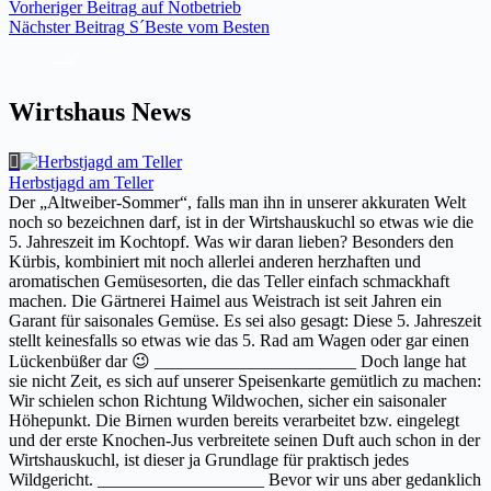
Vorheriger
Beitrag
auf Notbetrieb
Nächster
Beitrag
S´Beste vom Besten
Wirtshaus News
Herbstjagd am Teller
Der „Altweiber-Sommer“, falls man ihn in unserer akkuraten Welt
noch so bezeichnen darf, ist in der Wirtshauskuchl so etwas wie die
5. Jahreszeit im Kochtopf. Was wir daran lieben? Besonders den
Kürbis, kombiniert mit noch allerlei anderen herzhaften und
aromatischen Gemüsesorten, die das Teller einfach schmackhaft
machen. Die Gärtnerei Haimel aus Weistrach ist seit Jahren ein
Garant für saisonales Gemüse. Es sei also gesagt: Diese 5. Jahreszeit
stellt keinesfalls so etwas wie das 5. Rad am Wagen oder gar einen
Lückenbüßer dar 😉 _______________________ Doch lange hat
sie nicht Zeit, es sich auf unserer Speisenkarte gemütlich zu machen:
Wir schielen schon Richtung Wildwochen, sicher ein saisonaler
Höhepunkt. Die Birnen wurden bereits verarbeitet bzw. eingelegt
und der erste Knochen-Jus verbreitete seinen Duft auch schon in der
Wirtshauskuchl, ist dieser ja Grundlage für praktisch jedes
Wildgericht. ___________________ Bevor wir uns aber gedanklich