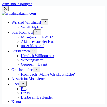
Zum Inhalt springen
Wir sind Wirtshaus!
Wohlfühlplätze
vom Kochtopf
Mittagsmenü KW 32
Aktuelles aus der Kuchl
unser Mostbratl
Kursthemen
Herzlich Willkommen
Wirkungsstätte
Gruppen – Event
Geschenkidee
Kochbuch “Meine Wirtshausküche”
Auszeit im Mostviertel
Über
Blog
Links
Bleibe am Laufenden
Kontakt