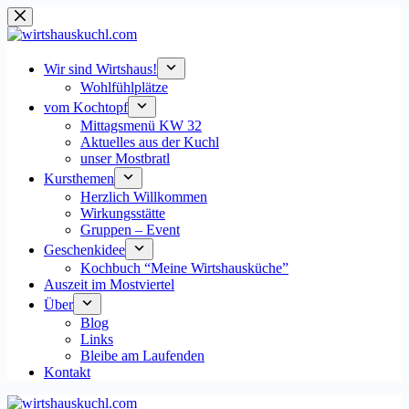
Zum
Inhalt
springen
Wir sind Wirtshaus!
Wohlfühlplätze
vom Kochtopf
Mittagsmenü KW 32
Aktuelles aus der Kuchl
unser Mostbratl
Kursthemen
Herzlich Willkommen
Wirkungsstätte
Gruppen – Event
Geschenkidee
Kochbuch “Meine Wirtshausküche”
Auszeit im Mostviertel
Über
Blog
Links
Bleibe am Laufenden
Kontakt