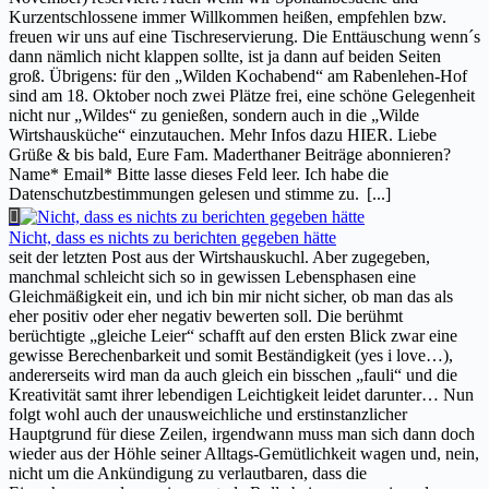
Kurzentschlossene immer Willkommen heißen, empfehlen bzw.
freuen wir uns auf eine Tischreservierung. Die Enttäuschung wenn´s
dann nämlich nicht klappen sollte, ist ja dann auf beiden Seiten
groß. Übrigens: für den „Wilden Kochabend“ am Rabenlehen-Hof
sind am 18. Oktober noch zwei Plätze frei, eine schöne Gelegenheit
nicht nur „Wildes“ zu genießen, sondern auch in die „Wilde
Wirtshausküche“ einzutauchen. Mehr Infos dazu HIER. Liebe
Grüße & bis bald, Eure Fam. Maderthaner Beiträge abonnieren?
Name* Email* Bitte lasse dieses Feld leer. Ich habe die
Datenschutzbestimmungen gelesen und stimme zu.
[...]
Nicht, dass es nichts zu berichten gegeben hätte
seit der letzten Post aus der Wirtshauskuchl. Aber zugegeben,
manchmal schleicht sich so in gewissen Lebensphasen eine
Gleichmäßigkeit ein, und ich bin mir nicht sicher, ob man das als
eher positiv oder eher negativ bewerten soll. Die berühmt
berüchtigte „gleiche Leier“ schafft auf den ersten Blick zwar eine
gewisse Berechenbarkeit und somit Beständigkeit (yes i love…),
andererseits wird man da auch gleich ein bisschen „fauli“ und die
Kreativität samt ihrer lebendigen Leichtigkeit leidet darunter… Nun
folgt wohl auch der unausweichliche und erstinstanzlicher
Hauptgrund für diese Zeilen, irgendwann muss man sich dann doch
wieder aus der Höhle seiner Alltags-Gemütlichkeit wagen und, nein,
nicht um die Ankündigung zu verlautbaren, dass die