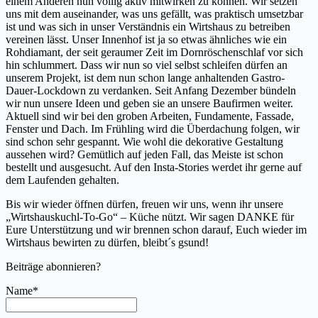
einem Anderen nun völlig aktiv mitwirken zu können. Wir setzen
uns mit dem auseinander, was uns gefällt, was praktisch umsetzbar
ist und was sich in unser Verständnis ein Wirtshaus zu betreiben
vereinen lässt. Unser Innenhof ist ja so etwas ähnliches wie ein
Rohdiamant, der seit geraumer Zeit im Dornröschenschlaf vor sich
hin schlummert. Dass wir nun so viel selbst schleifen dürfen an
unserem Projekt, ist dem nun schon lange anhaltenden Gastro-
Dauer-Lockdown zu verdanken. Seit Anfang Dezember bündeln
wir nun unsere Ideen und geben sie an unsere Baufirmen weiter.
Aktuell sind wir bei den groben Arbeiten, Fundamente, Fassade,
Fenster und Dach. Im Frühling wird die Überdachung folgen, wir
sind schon sehr gespannt. Wie wohl die dekorative Gestaltung
aussehen wird? Gemütlich auf jeden Fall, das Meiste ist schon
bestellt und ausgesucht. Auf den Insta-Stories werdet ihr gerne auf
dem Laufenden gehalten.
Bis wir wieder öffnen dürfen, freuen wir uns, wenn ihr unsere
„Wirtshauskuchl-To-Go“ – Küche nützt. Wir sagen DANKE für
Eure Unterstützung und wir brennen schon darauf, Euch wieder im
Wirtshaus bewirten zu dürfen, bleibt´s gsund!
Beiträge abonnieren?
Name*