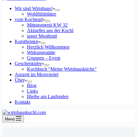
Wir sind Wirtshaus!
Wohlfühlplätze
vom Kochtopf
Mittagsmenü KW 32
Aktuelles aus der Kuchl
unser Mostbratl
Kursthemen
Herzlich Willkommen
Wirkungsstätte
Gruppen – Event
Geschenkidee
Kochbuch “Meine Wirtshausküche”
Auszeit im Mostviertel
Über
Blog
Links
Bleibe am Laufenden
Kontakt
Menü