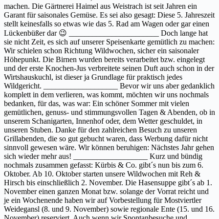
machen. Die Gärtnerei Haimel aus Weistrach ist seit Jahren ein
Garant für saisonales Gemüse. Es sei also gesagt: Diese 5. Jahreszeit
stellt keinesfalls so etwas wie das 5. Rad am Wagen oder gar einen
Lückenbüßer dar 😉 _______________________ Doch lange hat
sie nicht Zeit, es sich auf unserer Speisenkarte gemütlich zu machen:
Wir schielen schon Richtung Wildwochen, sicher ein saisonaler
Höhepunkt. Die Birnen wurden bereits verarbeitet bzw. eingelegt
und der erste Knochen-Jus verbreitete seinen Duft auch schon in der
Wirtshauskuchl, ist dieser ja Grundlage für praktisch jedes
Wildgericht. ___________________ Bevor wir uns aber gedanklich
komplett in dem verlieren, was kommt, möchten wir uns nochmals
bedanken, für das, was war: Ein schöner Sommer mit vielen
gemütlichen, genuss- und stimmungsvollen Tagen & Abenden, ob in
unserem Schanigarten, Innenhof oder, dem Wetter geschuldet, in
unseren Stuben. Danke für den zahlreichen Besuch zu unseren
Grillabenden, die so gut gebucht waren, dass Werbung dafür nicht
sinnvoll gewesen wäre. Wir können beruhigen: Nächstes Jahr gehen
sich wieder mehr aus! ___________________ Kurz und bündig
nochmals zusammen gefasst: Kürbis & Co. gibt´s nun bis zum 6.
Oktober. Ab 10. Oktober starten unsere Wildwochen mit Reh &
Hirsch bis einschließlich 2. November. Die Hasensuppe gibt´s ab 1.
November einen ganzen Monat bzw. solange der Vorrat reicht und
je ein Wochenende haben wir auf Vorbestellung für Mostviertler
Weidegansl (8. und 9. November) sowie regionale Ente (15. und 16.
November) reserviert. Auch wenn wir Spontanbesuche und