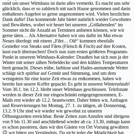
rund um unser Wirtshaus ist darin alles vermerkt. Es macht uns sehr
glücklich, dass er so zahlreich mit nach Hause genommen und darin
enthaltenes Angebot so gerne angenommen wird. Vielen herzlichen
Dank dafür! Das kommende Jahr bietet natürlich wieder Gewohntes
und Bewährtes, wobei wir heuer bei unseren „Grillabenden“ im
Sommer nicht die Anzahl an Terminen anbieten können, wie wir
gerne täten… Als Alternative haben wir uns dafür im Mai etwas
Neues überlegt: mit einem „Filet… Olé“ kommen ebenfalls
Genießer von Steaks und Filets (Fleisch & Fisch) auf ihre Kosten,
lasst euch überraschen! Doch nun zum ersten größeren Programm-
Punkt in unserem Wirtshaus-Kalender: Draußen hat sich nun ja der
Winter mit seiner zähen Nebeldecke und den kühlen Temperaturen
breit gemacht. Dieses trübe, farblose und Hades-anmutende Wetter
schlägt sich spürbar auf Gemüt und Stimmung, und um dem
wenigstens für eine kurze Zeit etwas zu entkommen, haben wir
bereits fast unsere Koffer gepackt: Es geht in unseren Winterurlaub!
Vom 30.1. bis 12.2. bleibt unser Wirtshaus geschlossen. Telefonate
werden in dieser Zeit nur eingeschränkt entgegengenommen, E-
Mails erst wieder ab 12.2. beantwortet. Daher bitten wir, Anfragen
und Reservierungen bis Montag, 27. 1. zu tätigen, ab Donnerstag,
13.2. 9 Uhr sind wir wieder wie gewohnt zu unseren
Öffnungszeiten erreichbar. Beste Zeiten zum Anrufen sind übrigens
von 9 bis 11.30 und anschließend wieder ab ca. 13.30, mittags kann
es schon passieren, dass wir den Gästen vor Ort Vorrang gewähren
😉 wir bitten um Verständnis. Da nicht jeder die Möglichkeit hat,