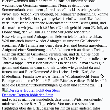
Eierschwammerl nun eine zentrale Rolle bei unseren saisonal
wechselnden Gerichten einnehmen. Nein, es geht in den
Sommerurlaub, von einem „faire-laissez“ ins klassische „savoir-
vivre“ also. Jedoch kurz überlegt, bei genauerer Betrachtung, könnte
es nicht auch vielleicht sogar umgekehrt sein? … „und Tschüss!“
verlautbart schon der freche Marienkäfer auf dem Beitragsbild, und
das machen wir jetzt auch 😉 Unser Urlaub geht bis zum 23. Juli, ab
Donnerstag, den 24. Juli 9 Uhr sind wir gerne wieder für
Reservierungen und Anfragen am liebsten telefonisch erreichbar.
Weil uns auch immer wieder Anfragen zu unseren Grillabenden
erreichen: Alle Termine aus dem Jahresflyer sind bereits ausgebucht.
Aufgrund einer Stornierung am 8.8. können wir an diesem Freitag
einen zusätzlichen Grillabend veranstalten, und da gibt es noch
Tische für bis zu 6 Personen. Wir sagen DANKE für eine tolle erste
Jahres-Etappe, jetzt lassen wir es uns in der Familie mal etwas gut
gehen, und dann, na dann sind wir wieder wie gewohnt da und
freuen uns auf Euer Kommen! Alles Liebe, Lydia, Karl, die
Maderthaner-Familie sowie das gesamte Wirtshauskuchl-Team 🙂
Beiträge abonnieren? Name* Email* Bitte lasse dieses Feld leer. Ich
habe die Datenschutzbestimmungen gelesen und stimme zu.
[...]
Der stete Tropfen höhlt den Stein
und so ist es nicht verwunderlich, dass unser „Wirtshauskalender“
mittlerweile seine 8. Auflage erlebt. Von unseren saisonalen
Highlights über die Urlaubszeiten bis hin zu allen anderen Infos