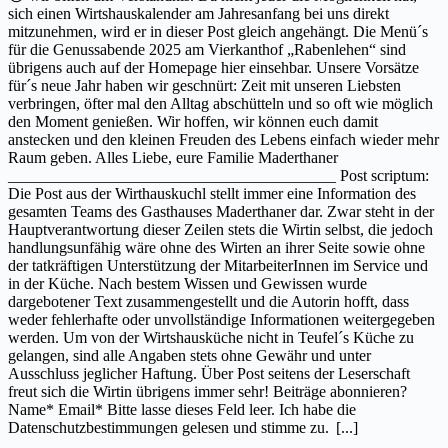
sich einen Wirtshauskalender am Jahresanfang bei uns direkt
mitzunehmen, wird er in dieser Post gleich angehängt. Die Menü´s
für die Genussabende 2025 am Vierkanthof „Rabenlehen“ sind
übrigens auch auf der Homepage hier einsehbar. Unsere Vorsätze
für´s neue Jahr haben wir geschnürt: Zeit mit unseren Liebsten
verbringen, öfter mal den Alltag abschütteln und so oft wie möglich
den Moment genießen. Wir hoffen, wir können euch damit
anstecken und den kleinen Freuden des Lebens einfach wieder mehr
Raum geben. Alles Liebe, eure Familie Maderthaner
_________________________________________ Post scriptum:
Die Post aus der Wirthauskuchl stellt immer eine Information des
gesamten Teams des Gasthauses Maderthaner dar. Zwar steht in der
Hauptverantwortung dieser Zeilen stets die Wirtin selbst, die jedoch
handlungsunfähig wäre ohne des Wirten an ihrer Seite sowie ohne
der tatkräftigen Unterstützung der MitarbeiterInnen im Service und
in der Küche. Nach bestem Wissen und Gewissen wurde
dargebotener Text zusammengestellt und die Autorin hofft, dass
weder fehlerhafte oder unvollständige Informationen weitergegeben
werden. Um von der Wirtshausküche nicht in Teufel´s Küche zu
gelangen, sind alle Angaben stets ohne Gewähr und unter
Ausschluss jeglicher Haftung. Über Post seitens der Leserschaft
freut sich die Wirtin übrigens immer sehr! Beiträge abonnieren?
Name* Email* Bitte lasse dieses Feld leer. Ich habe die
Datenschutzbestimmungen gelesen und stimme zu.
[...]