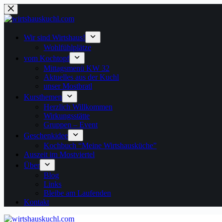
Zum
Inhalt
springen
Wir sind Wirtshaus!
Wohlfühlplätze
vom Kochtopf
Mittagsmenü KW 32
Aktuelles aus der Kuchl
unser Mostbratl
Kursthemen
Herzlich Willkommen
Wirkungsstätte
Gruppen – Event
Geschenkidee
Kochbuch “Meine Wirtshausküche”
Auszeit im Mostviertel
Über
Blog
Links
Bleibe am Laufenden
Kontakt