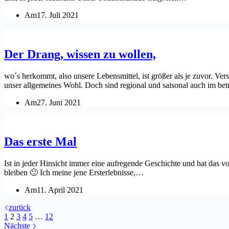
Am
17. Juli 2021
Der Drang, wissen zu wollen,
wo´s herkommt, also unsere Lebensmittel, ist größer als je zuvor. Ve
unser allgemeines Wohl. Doch sind regional und saisonal auch im bet
Am
27. Juni 2021
Das erste Mal
Ist in jeder Hinsicht immer eine aufregende Geschichte und hat das vol
bleiben 🙂 Ich meine jene Ersterlebnisse,…
Am
11. April 2021
zurück
1
2
3
4
5
…
12
Nächste