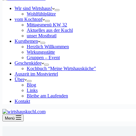
Wir sind Wirtshaus!
Wohlfühlplätze
vom Kochtopf
Mittagsmenü KW 32
Aktuelles aus der Kuchl
unser Mostbratl
Kursthemen
Herzlich Willkommen
Wirkungsstätte
Gruppen – Event
Geschenkidee
Kochbuch “Meine Wirtshausküche”
Auszeit im Mostviertel
Über
Blog
Links
Bleibe am Laufenden
Kontakt
Menü