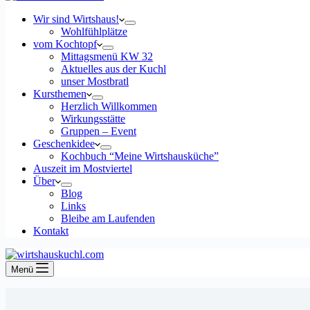
Wir sind Wirtshaus!
Wohlfühlplätze
vom Kochtopf
Mittagsmenü KW 32
Aktuelles aus der Kuchl
unser Mostbratl
Kursthemen
Herzlich Willkommen
Wirkungsstätte
Gruppen – Event
Geschenkidee
Kochbuch “Meine Wirtshausküche”
Auszeit im Mostviertel
Über
Blog
Links
Bleibe am Laufenden
Kontakt
Menü