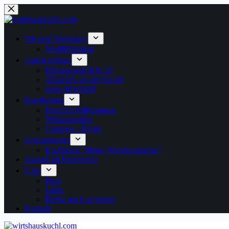
Zum
Inhalt
springen
Wir sind Wirtshaus!
Wohlfühlplätze
vom Kochtopf
Mittagsmenü KW 32
Aktuelles aus der Kuchl
unser Mostbratl
Kursthemen
Herzlich Willkommen
Wirkungsstätte
Gruppen – Event
Geschenkidee
Kochbuch “Meine Wirtshausküche”
Auszeit im Mostviertel
Über
Blog
Links
Bleibe am Laufenden
Kontakt