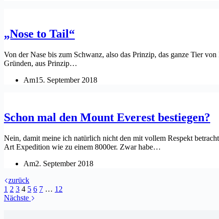
„Nose to Tail“
Von der Nase bis zum Schwanz, also das Prinzip, das ganze Tier von Ko
Gründen, aus Prinzip…
Am
15. September 2018
Schon mal den Mount Everest bestiegen?
Nein, damit meine ich natürlich nicht den mit vollem Respekt betrac
Art Expedition wie zu einem 8000er. Zwar habe…
Am
2. September 2018
zurück
1
2
3
4
5
6
7
…
12
Nächste