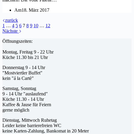
Am
18. März 2017
zurück
1
…
4
5
6
7
8
9
10
…
12
Nächste
Öffnungszeiten:
Montag, Freitag 9 - 22 Uhr
Küche 11.30 bis 21 Uhr
Donnerstag 9 - 14 Uhr
"Mostviertler Buffet"
kein "á la Cartè"
Samstag, Sonntag
9 - 14 Uhr "auslaufend"
Küche 11.30 - 14 Uhr
Kaffee & Jause für Feiern
gerne möglich
Dienstag, Mittwoch Ruhetag
Leider keine barrierefreien WC
keine Karten-Zahlung, Bankomat in 20 Meter