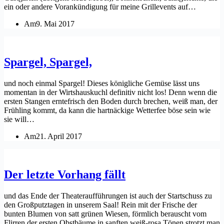
ein oder andere Vorankündigung für meine Grillevents auf…
Am
9. Mai 2017
Spargel, Spargel,
und noch einmal Spargel! Dieses königliche Gemüse lässt uns
momentan in der Wirtshauskuchl definitiv nicht los! Denn wenn die
ersten Stangen erntefrisch den Boden durch brechen, weiß man, der
Frühling kommt, da kann die hartnäckige Wetterfee böse sein wie
sie will…
Am
21. April 2017
Der letzte Vorhang fällt
und das Ende der Theateraufführungen ist auch der Startschuss zu
den Großputztagen in unserem Saal! Rein mit der Frische der
bunten Blumen von satt grünen Wiesen, förmlich berauscht vom
Flirren der ersten Obstbäume in sanften weiß-rosa Tönen strotzt man