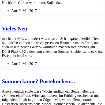
Nachbar´s Garten war nimmt. Sollte da…
Am
19. Mai 2017
Vieles Neu
macht der Mai, zumindest was unseren Schanigarten betrifft! Den
nun dürfen endlich die frisch gesetzten Blumen raus ins Freie, und
auch unsere neuen Garten-Garnituren machen sich prächtig am
Dörfi-Platz 😉 Zu den lang ersehnten Sonnen-Strahlen schmeckt das
Essen nochmal so…
Am
12. Mai 2017
Sommerlaune? Pustekuchen…
Also eigentlich sollte diese Woche endlich ein Beitrag über die
„Sonnenseiten“ des Wirtshaus-Lebens im Frühling erscheinen mit
folgendem Inhalt in groben Zügen: Mai, warme Temperaturen,
Gastgarten (übrigens neue Möbel), Sonnenschein, Salatgerichte, die