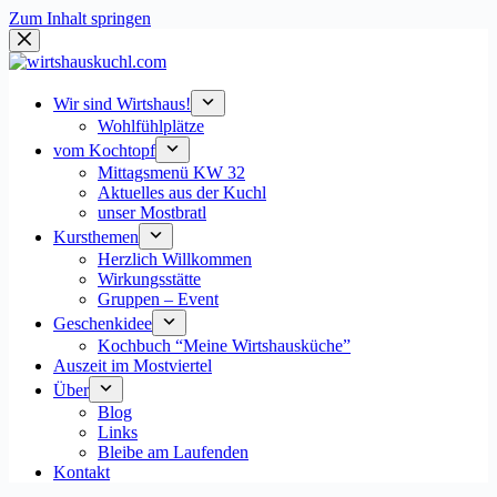
Zum Inhalt springen
Wir sind Wirtshaus!
Wohlfühlplätze
vom Kochtopf
Mittagsmenü KW 32
Aktuelles aus der Kuchl
unser Mostbratl
Kursthemen
Herzlich Willkommen
Wirkungsstätte
Gruppen – Event
Geschenkidee
Kochbuch “Meine Wirtshausküche”
Auszeit im Mostviertel
Über
Blog
Links
Bleibe am Laufenden
Kontakt